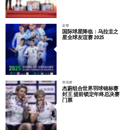
足球
国际球星降临：乌拉圭之
星全球友谊赛 2025
羽毛球
杰蔚组合世界羽球锦标赛
封王 提前锁定年终总决赛
门票