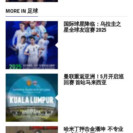
MORE IN 足球
国际球星降临：乌拉圭之
星全球友谊赛 2025
曼联重返亚洲！5月开启巡
回赛 首站马来西亚
哈米丁抨击金潘坤 不专业