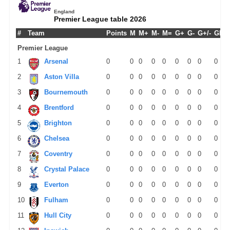
England
Premier League table 2026
#
Team
Points
M
M+
M-
M=
G+
G-
G+/-
GPM
Premier League
1
Arsenal
0
0
0
0
0
0
0
0
0
2
Aston Villa
0
0
0
0
0
0
0
0
0
3
Bournemouth
0
0
0
0
0
0
0
0
0
4
Brentford
0
0
0
0
0
0
0
0
0
5
Brighton
0
0
0
0
0
0
0
0
0
6
Chelsea
0
0
0
0
0
0
0
0
0
7
Coventry
0
0
0
0
0
0
0
0
0
8
Crystal Palace
0
0
0
0
0
0
0
0
0
9
Everton
0
0
0
0
0
0
0
0
0
10
Fulham
0
0
0
0
0
0
0
0
0
11
Hull City
0
0
0
0
0
0
0
0
0