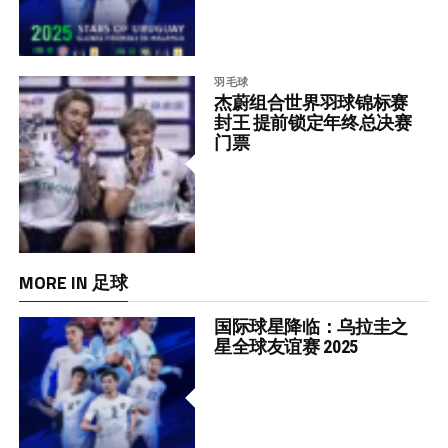
羽毛球
杰蔚组合世界羽球锦标赛
封王 提前锁定年终总决赛
门票
MORE IN 足球
国际球星降临：乌拉圭之
星全球友谊赛 2025