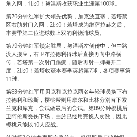
角入网，1比0！努涅斯收获职业生涯第100球。
第70分钟红军扩大领先优势，加克波直塞，若塔禁
区右肋射门入网，2比0！若塔成为继萨拉赫之后，
本赛季第二位进球数上双的利物浦球员。
第79分钟红军锁定胜局，努涅斯左侧传中，但中路
没人接应，右卫布拉德利得球后直接再向中路横
传，若塔第一次射门踢疵，随后再射一脚梅开二
度，2比0！若塔收获本赛季英超第7球，各项赛事第
11球。
第83分钟红军用贝克和克拉克两名年轻球员换下布
拉德利和琼斯，樱桃帮则用摩尔和比林分别替下索
兰克和库克，尝试做最后的尝试。第89分钟樱桃后
卫阿伦斯受伤下场，由於已经用完换人次数，因此
樱桃只能以10人应战。