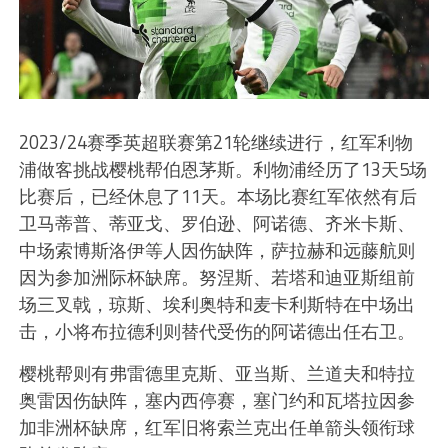
2023/24赛季英超联赛第21轮继续进行，红军利物
浦做客挑战樱桃帮伯恩茅斯。利物浦经历了13天5场
比赛后，已经休息了11天。本场比赛红军依然有后
卫马蒂普、蒂亚戈、罗伯逊、阿诺德、齐米卡斯、
中场索博斯洛伊等人因伤缺阵，萨拉赫和远藤航则
因为参加洲际杯缺席。努涅斯、若塔和迪亚斯组前
场三叉戟，琼斯、埃利奥特和麦卡利斯特在中场出
击，小将布拉德利则替代受伤的阿诺德出任右卫。
樱桃帮则有弗雷德里克斯、亚当斯、兰道夫和特拉
奥雷因伤缺阵，塞内西停赛，塞门约和瓦塔拉因参
加非洲杯缺席，红军旧将索兰克出任单箭头领衔球