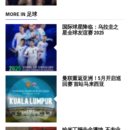
MORE IN 足球
国际球星降临：乌拉圭之
星全球友谊赛 2025
曼联重返亚洲！5月开启巡
回赛 首站马来西亚
哈米丁抨击金潘坤 不专业