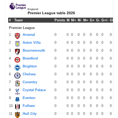
England
Premier League table 2026
#
Team
Points
M
M+
M-
M=
G+
G-
G+/-
GPM
Premier League
1
Arsenal
0
0
0
0
0
0
0
0
0
2
Aston Villa
0
0
0
0
0
0
0
0
0
3
Bournemouth
0
0
0
0
0
0
0
0
0
4
Brentford
0
0
0
0
0
0
0
0
0
5
Brighton
0
0
0
0
0
0
0
0
0
6
Chelsea
0
0
0
0
0
0
0
0
0
7
Coventry
0
0
0
0
0
0
0
0
0
8
Crystal Palace
0
0
0
0
0
0
0
0
0
9
Everton
0
0
0
0
0
0
0
0
0
10
Fulham
0
0
0
0
0
0
0
0
0
11
Hull City
0
0
0
0
0
0
0
0
0