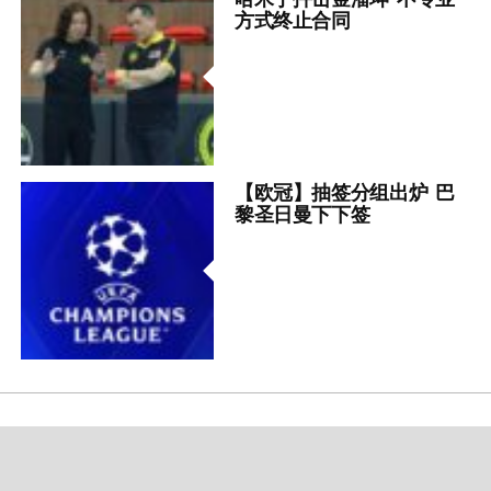
方式终止合同
【欧冠】抽签分组出炉 巴
黎圣日曼下下签