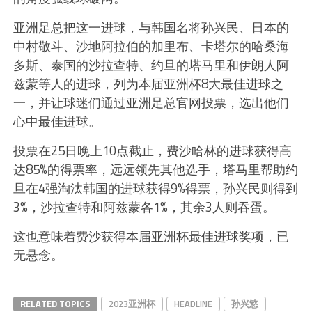
亚洲足总把这一进球，与韩国名将孙兴民、日本的
中村敬斗、沙地阿拉伯的加里布、卡塔尔的哈桑海
多斯、泰国的沙拉查特、约旦的塔马里和伊朗人阿
兹蒙等人的进球，列为本届亚洲杯8大最佳进球之
一，并让球迷们通过亚洲足总官网投票，选出他们
心中最佳进球。
投票在25日晚上10点截止，费沙哈林的进球获得高
达85%的得票率，远远领先其他选手，塔马里帮助约
旦在4强淘汰韩国的进球获得9%得票，孙兴民则得到
3%，沙拉查特和阿兹蒙各1%，其余3人则吞蛋。
这也意味着费沙获得本届亚洲杯最佳进球奖项，已
无悬念。
RELATED TOPICS
2023亚洲杯
HEADLINE
孙兴慜