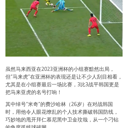
虽然马来西亚在2023亚洲杯的小组赛黯然出局，
但“马来虎”在亚洲杯的表现还是让不少人刮目相看，
尤其是在小组赛最后一场比赛，3比3战平韩国更是
把马来亚虎的名号打响！
其中绰号“米奇”的费沙哈林（26岁）在对战韩国
时，用他令人眼花缭乱的个人技术撕破韩国防线，
巧妙地的甩开拜仁慕尼黑中卫金玟哉，从一个刁钻
的角度弧线球破网。