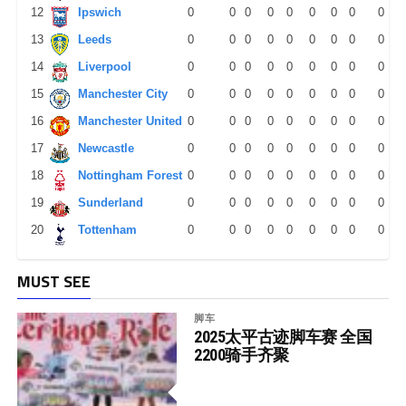
12
Ipswich
0
0
0
0
0
0
0
0
0
13
Leeds
0
0
0
0
0
0
0
0
0
14
Liverpool
0
0
0
0
0
0
0
0
0
15
Manchester City
0
0
0
0
0
0
0
0
0
16
Manchester United
0
0
0
0
0
0
0
0
0
17
Newcastle
0
0
0
0
0
0
0
0
0
18
Nottingham Forest
0
0
0
0
0
0
0
0
0
19
Sunderland
0
0
0
0
0
0
0
0
0
20
Tottenham
0
0
0
0
0
0
0
0
0
MUST SEE
脚车
2025太平古迹脚车赛 全国
2200骑手齐聚