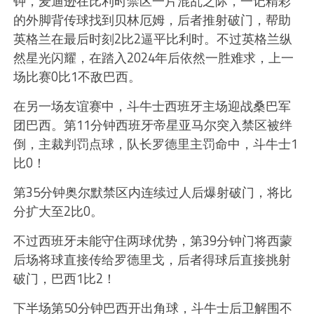
钟，麦迪逊在比利时禁区一片混乱之际，一记精彩
的外脚背传球找到贝林厄姆，后者推射破门，帮助
英格兰在最后时刻2比2逼平比利时。不过英格兰纵
然星光闪耀，在踏入2024年后依然一胜难求，上一
场比赛0比1不敌巴西。
在另一场友谊赛中，斗牛士西班牙主场迎战桑巴军
团巴西。第11分钟西班牙帝星亚马尔突入禁区被绊
倒，主裁判罚点球，队长罗德里主罚命中，斗牛士1
比0！
第35分钟奥尔默禁区内连续过人后爆射破门，将比
分扩大至2比0。
不过西班牙未能守住两球优势，第39分钟门将西蒙
后场将球直接传给罗德里戈，后者得球后直接挑射
破门，巴西1比2！
下半场第50分钟巴西开出角球，斗牛士后卫解围不