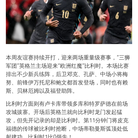
本周友谊赛持续开打，迎来两场重量级赛事，“三狮
军团”英格兰主场迎来“欧洲红魔”比利时。本场比赛
排出不少新兵练阵，后卫邓克、孔萨、中场小将梅
努、前锋伊万托尼和鲍文都首发登场，同时也有赖
斯、贝林厄姆以及福登助阵。
比利时方面则有卢卡库带领多库和特罗萨德在前场
攻城拔寨。开场后英格兰就向比利时龙门发起猛
攻，但先开记录的却是比利时。第11分钟门将皮克
福德的传球被比利时抢断，中场蒂勒曼斯弧顶处低
射建功，比利时1比0领先！