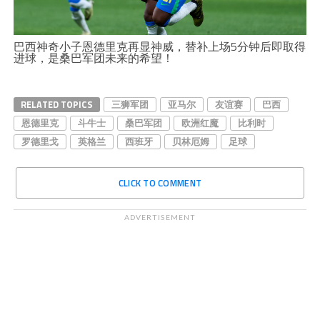
巴西神奇小子恩德里克再显神威，替补上场5分钟后即取得
进球，是桑巴军团未来的希望！
RELATED TOPICS
三狮军团
亚马尔
友谊赛
巴西
恩德里克
斗牛士
桑巴军团
欧洲红魔
比利时
罗德里戈
英格兰
西班牙
贝林厄姆
足球
CLICK TO COMMENT
ADVERTISEMENT