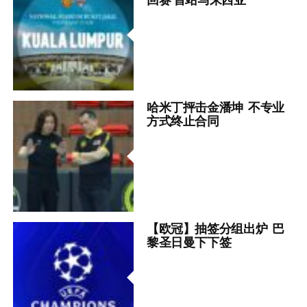
哈米丁抨击金潘坤 不专业
方式终止合同
【欧冠】抽签分组出炉 巴
黎圣日曼下下签