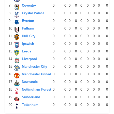
7
Coventry
0
0
0
0
0
0
0
0
0
8
Crystal Palace
0
0
0
0
0
0
0
0
0
9
Everton
0
0
0
0
0
0
0
0
0
10
Fulham
0
0
0
0
0
0
0
0
0
11
Hull City
0
0
0
0
0
0
0
0
0
12
Ipswich
0
0
0
0
0
0
0
0
0
13
Leeds
0
0
0
0
0
0
0
0
0
14
Liverpool
0
0
0
0
0
0
0
0
0
15
Manchester City
0
0
0
0
0
0
0
0
0
16
Manchester United
0
0
0
0
0
0
0
0
0
17
Newcastle
0
0
0
0
0
0
0
0
0
18
Nottingham Forest
0
0
0
0
0
0
0
0
0
19
Sunderland
0
0
0
0
0
0
0
0
0
20
Tottenham
0
0
0
0
0
0
0
0
0