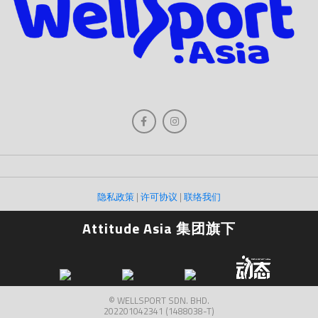
隐私政策
|
许可协议
|
联络我们
Attitude Asia 集团旗下
© WELLSPORT SDN. BHD.
202201042341 (1488038-T)