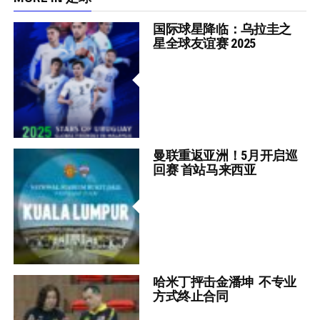
国际球星降临：乌拉圭之
星全球友谊赛 2025
曼联重返亚洲！5月开启巡
回赛 首站马来西亚
哈米丁抨击金潘坤 不专业
方式终止合同