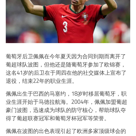
葡萄牙后卫佩佩在今年夏天因为合同到期而离开了
葡超球队波图，但他还是随葡萄牙参加了欧锦赛，
这名41岁的后卫在于周四在他的社交媒体上宣布了
退役，结束22年的职业生涯。
佩佩出生于巴西的马塞约，18岁时移居葡萄牙，职
业生涯开始于马德拉航海。2004年，佩佩加盟葡超
豪门波图，迅速成为球队的防守核心，帮助球队夺
得了葡超联赛冠军和葡萄牙杯冠军等荣誉。
佩佩在波图的出色表现引起了欧洲多家顶级球会的