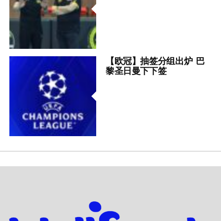
【欧冠】抽签分组出炉 巴
黎圣日曼下下签