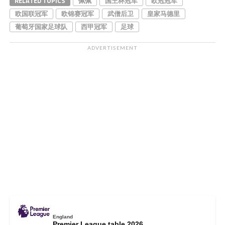
RELATED TOPICS
佩佩
国王杯冠军
欧冠冠军
欧国联冠军
欧锦赛冠军
武僧后卫
皇家马德里
葡萄牙国家足球队
西甲冠军
足球
ADVERTISEMENT
England
Premier League table 2026