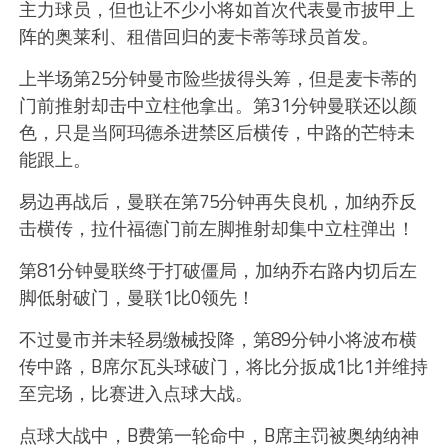
主力球员，但也让不少小将如首次代表曼市披甲上
阵的奥莱利、租借回归的麦卡蒂等球员首发。
上半场第25分钟曼市险些拔得头筹，但是麦卡蒂的
门前推射却击中立柱他拿出。第31分钟曼联还以颜
色，只是当阿玛德杀进禁区后横传，中路的芒特未
能跟上。
易边再战后，曼联在第75分钟再失良机，加纳乔反
击横传，拉什福德门前左脚推射却集中立柱弹出！
第81分钟曼联终于打破僵局，加纳乔右路内切后左
脚低射破门，曼联1比0领先！
不过曼市并未轻易缴械投降，第89分钟小将波布横
传中路，B席尔瓦头球破门，将比分扳成1比1并维持
至完场，比赛进入点球大战。
点球大战中，B费第一轮命中，B席主罚被奥纳纳神