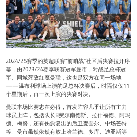
2024/25赛季的英超联赛“前哨战”社区盾决赛拉开序
幕，由2023/24赛季联赛冠军曼市，对战足总杯冠
军、同城死敌红魔曼联，这也是双方在同一场地
——温布利球场上演的足总杯决赛后，时隔仅仅11
个星期后，再一次上演的决赛对决。
曼联本场比赛志在必得，首发阵容几乎让所有主力
球员上阵，包括队长B费尔南德斯、拉什福德、阿玛
德、梅努，还有伤愈复出的后卫麦奎尔、中场芒特
等。曼市虽然依然有放上哈兰德、多库、迪亚斯等