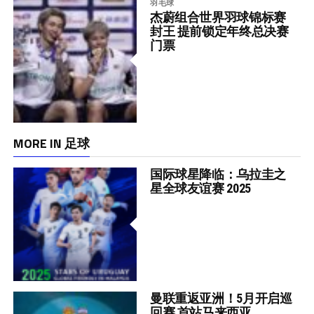
羽毛球
杰蔚组合世界羽球锦标赛
封王 提前锁定年终总决赛
门票
MORE IN 足球
国际球星降临：乌拉圭之
星全球友谊赛 2025
曼联重返亚洲！5月开启巡
回赛 首站马来西亚