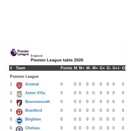
England
Premier League table 2026
#
Team
Points
M
M+
M-
M=
G+
G-
G+/-
GPM
Premier League
1
Arsenal
0
0
0
0
0
0
0
0
0
2
Aston Villa
0
0
0
0
0
0
0
0
0
3
Bournemouth
0
0
0
0
0
0
0
0
0
4
Brentford
0
0
0
0
0
0
0
0
0
5
Brighton
0
0
0
0
0
0
0
0
0
6
Chelsea
0
0
0
0
0
0
0
0
0