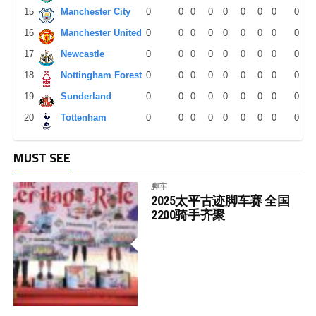
15
Manchester City
0
0
0
0
0
0
0
0
0
16
Manchester United
0
0
0
0
0
0
0
0
0
17
Newcastle
0
0
0
0
0
0
0
0
0
18
Nottingham Forest
0
0
0
0
0
0
0
0
0
19
Sunderland
0
0
0
0
0
0
0
0
0
20
Tottenham
0
0
0
0
0
0
0
0
0
MUST SEE
脚车
2025太平古迹脚车赛 全国
2200骑手齐聚