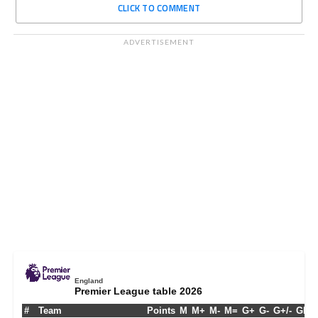
CLICK TO COMMENT
ADVERTISEMENT
England
Premier League table 2026
#
Team
Points
M
M+
M-
M=
G+
G-
G+/-
GPM