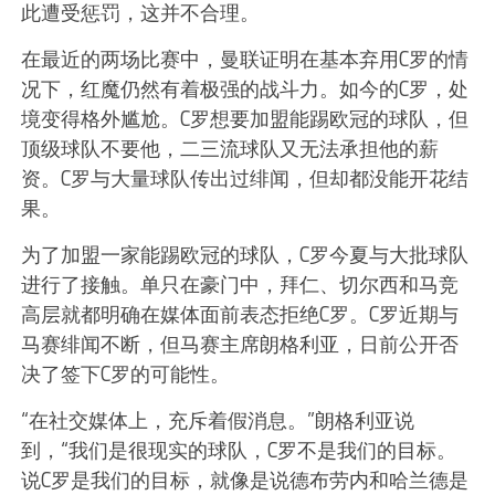
此遭受惩罚，这并不合理。
在最近的两场比赛中，曼联证明在基本弃用C罗的情
况下，红魔仍然有着极强的战斗力。如今的C罗，处
境变得格外尴尬。C罗想要加盟能踢欧冠的球队，但
顶级球队不要他，二三流球队又无法承担他的薪
资。C罗与大量球队传出过绯闻，但却都没能开花结
果。
为了加盟一家能踢欧冠的球队，C罗今夏与大批球队
进行了接触。单只在豪门中，拜仁、切尔西和马竞
高层就都明确在媒体面前表态拒绝C罗。C罗近期与
马赛绯闻不断，但马赛主席朗格利亚，日前公开否
决了签下C罗的可能性。
“在社交媒体上，充斥着假消息。”朗格利亚说
到，“我们是很现实的球队，C罗不是我们的目标。
说C罗是我们的目标，就像是说德布劳内和哈兰德是