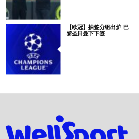
【欧冠】抽签分组出炉 巴
黎圣日曼下下签