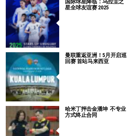
国际球星降临：乌拉圭之
星全球友谊赛 2025
曼联重返亚洲！5月开启巡
回赛 首站马来西亚
哈米丁抨击金潘坤 不专业
方式终止合同