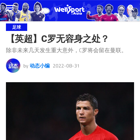
足球
【英超】C罗无容身之处？
除非未来几天发生重大意外，C罗将会留在曼联。
by
动态小编
2022-08-31