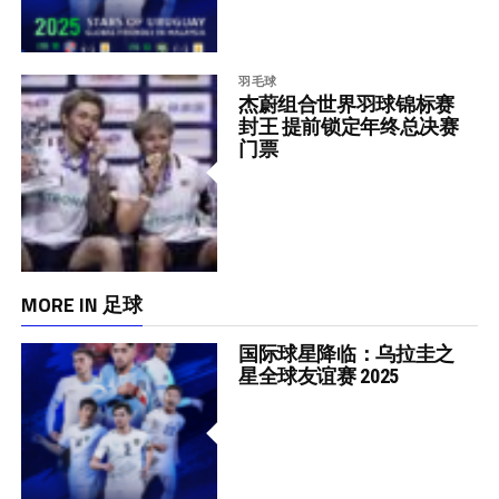
羽毛球
杰蔚组合世界羽球锦标赛
封王 提前锁定年终总决赛
门票
MORE IN 足球
国际球星降临：乌拉圭之
星全球友谊赛 2025