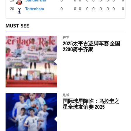
19
Sunderland
0
0
0
0
0
0
0
0
0
20
Tottenham
0
0
0
0
0
0
0
0
0
MUST SEE
脚车
2025太平古迹脚车赛 全国
2200骑手齐聚
足球
国际球星降临：乌拉圭之
星全球友谊赛 2025