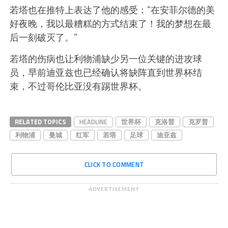
若塔也在推特上表达了他的感受：“在安菲尔德的美
好夜晚，我以最糟糕的方式结束了！我的梦想在最
后一刻破灭了。”
若塔的伤病也让利物浦缺少另一位关键的进攻球
员，早前迪亚兹也已经确认将缺阵直到世界杯结
束，不过哥伦比亚没有踢世界杯。
RELATED TOPICS
HEADLINE
世界杯
克洛普
克罗普
利物浦
曼城
红军
若塔
足球
迪亚兹
CLICK TO COMMENT
ADVERTISEMENT