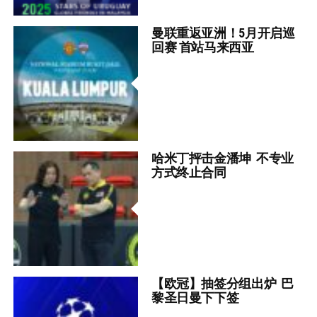
曼联重返亚洲！5月开启巡
回赛 首站马来西亚
哈米丁抨击金潘坤 不专业
方式终止合同
【欧冠】抽签分组出炉 巴
黎圣日曼下下签