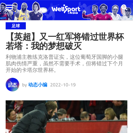
足球
【英超】又一红军将错过世界杯 
若塔：我的梦想破灭
利物浦主教练克洛普证实，这位葡萄牙国脚的小腿
肌肉伤情严重，虽然不需要手术，但将错过下个月
开始的卡塔尔世界杯。
by
动态小编
2022-10-19