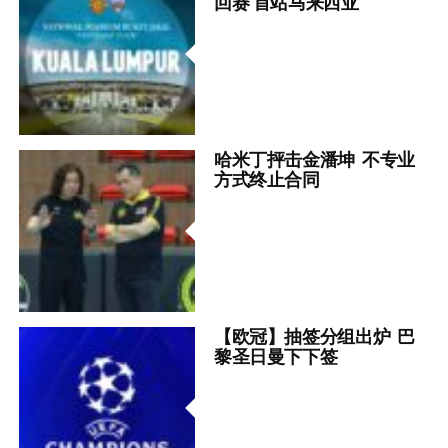
回赛 首站马来西亚
哈米丁抨击金潘坤 不专业
方式终止合同
【欧冠】抽签分组出炉 巴
黎圣日曼下下签