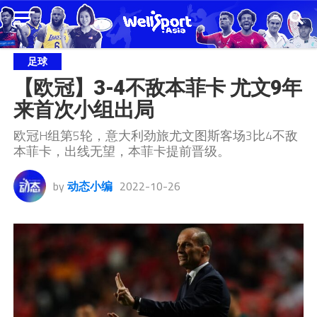
足球
【欧冠】3-4不敌本菲卡 尤文9年
来首次小组出局
欧冠H组第5轮，意大利劲旅尤文图斯客场3比4不敌
本菲卡，出线无望，本菲卡提前晋级。
by
动态小编
2022-10-26