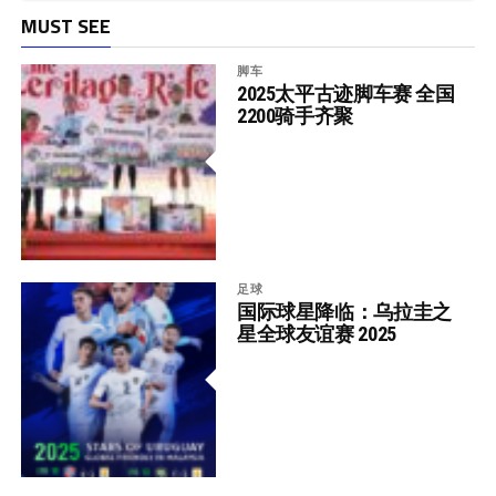
MUST SEE
脚车
2025太平古迹脚车赛 全国
2200骑手齐聚
足球
国际球星降临：乌拉圭之
星全球友谊赛 2025