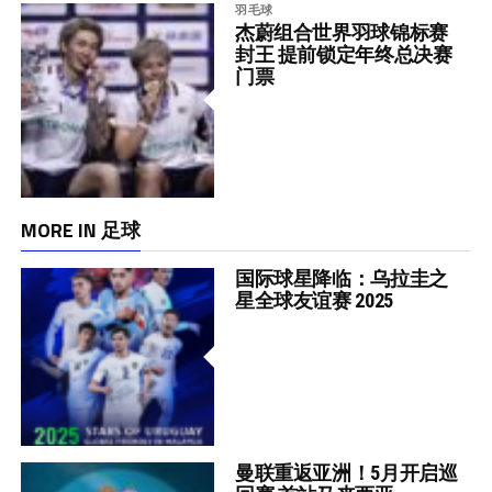
羽毛球
杰蔚组合世界羽球锦标赛
封王 提前锁定年终总决赛
门票
MORE IN 足球
国际球星降临：乌拉圭之
星全球友谊赛 2025
曼联重返亚洲！5月开启巡