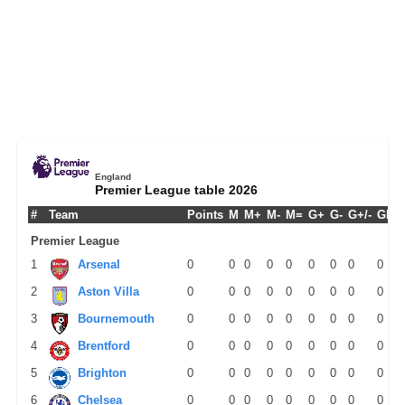
England
Premier League table 2026
#
Team
Points
M
M+
M-
M=
G+
G-
G+/-
GPM
Premier League
1
Arsenal
0
0
0
0
0
0
0
0
0
2
Aston Villa
0
0
0
0
0
0
0
0
0
3
Bournemouth
0
0
0
0
0
0
0
0
0
4
Brentford
0
0
0
0
0
0
0
0
0
5
Brighton
0
0
0
0
0
0
0
0
0
6
Chelsea
0
0
0
0
0
0
0
0
0