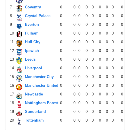
7
Coventry
0
0
0
0
0
0
0
0
0
8
Crystal Palace
0
0
0
0
0
0
0
0
0
9
Everton
0
0
0
0
0
0
0
0
0
10
Fulham
0
0
0
0
0
0
0
0
0
11
Hull City
0
0
0
0
0
0
0
0
0
12
Ipswich
0
0
0
0
0
0
0
0
0
13
Leeds
0
0
0
0
0
0
0
0
0
14
Liverpool
0
0
0
0
0
0
0
0
0
15
Manchester City
0
0
0
0
0
0
0
0
0
16
Manchester United
0
0
0
0
0
0
0
0
0
17
Newcastle
0
0
0
0
0
0
0
0
0
18
Nottingham Forest
0
0
0
0
0
0
0
0
0
19
Sunderland
0
0
0
0
0
0
0
0
0
20
Tottenham
0
0
0
0
0
0
0
0
0