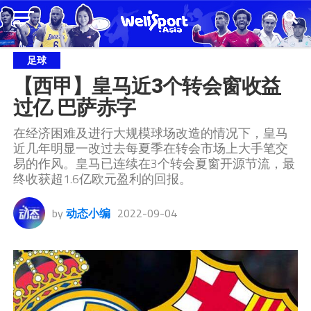
足球
【西甲】皇马近3个转会窗收益
过亿 巴萨赤字
在经济困难及进行大规模球场改造的情况下，皇马
近几年明显一改过去每夏季在转会市场上大手笔交
易的作风。皇马已连续在3个转会夏窗开源节流，最
终收获超1.6亿欧元盈利的回报。
by
动态小编
2022-09-04