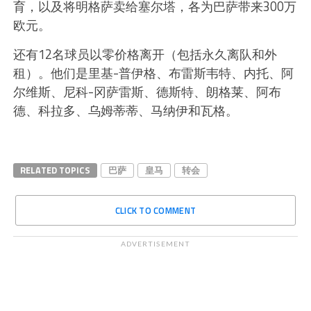
育，以及将明格萨卖给塞尔塔，各为巴萨带来300万
欧元。
还有12名球员以零价格离开（包括永久离队和外
租）。他们是里基-普伊格、布雷斯韦特、内托、阿
尔维斯、尼科-冈萨雷斯、德斯特、朗格莱、阿布
德、科拉多、乌姆蒂蒂、马纳伊和瓦格。
RELATED TOPICS
巴萨
皇马
转会
CLICK TO COMMENT
ADVERTISEMENT