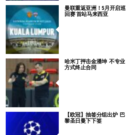
曼联重返亚洲！5月开启巡
回赛 首站马来西亚
哈米丁抨击金潘坤 不专业
方式终止合同
【欧冠】抽签分组出炉 巴
黎圣日曼下下签