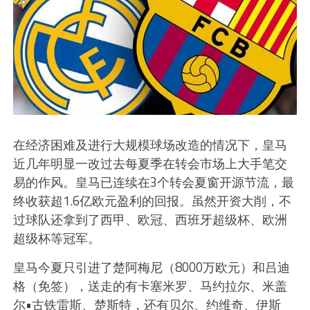
在经济困难及进行大规模球场改造的情况下，皇马
近几年明显一改过去每夏季在转会市场上大手笔交
易的作风。皇马已连续在3个转会夏窗开源节流，最
终收获超1.6亿欧元盈利的回报。虽然开资大削，不
过球队还拿到了西甲、欧冠、西班牙超级杯、欧洲
超级杯等冠军。
皇马今夏只引进了楚阿梅尼（8000万欧元）和吕迪
格（免签），送走的有卡塞米罗、马约拉尔、米盖
尔•古铁雷斯、楚斯特，还有贝尔、约维奇、伊斯