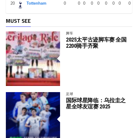
20
Tottenham
0
0
0
0
0
0
0
0
0
MUST SEE
脚车
2025太平古迹脚车赛 全国
2200骑手齐聚
足球
国际球星降临：乌拉圭之
星全球友谊赛 2025