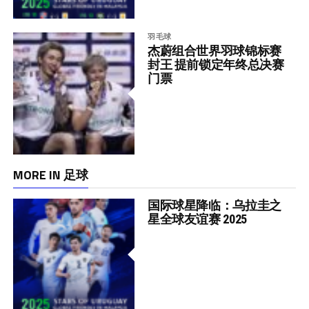
羽毛球
杰蔚组合世界羽球锦标赛
封王 提前锁定年终总决赛
门票
MORE IN 足球
国际球星降临：乌拉圭之
星全球友谊赛 2025