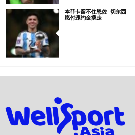
本菲卡留不住恩佐 切尔西
愿付违约金撬走