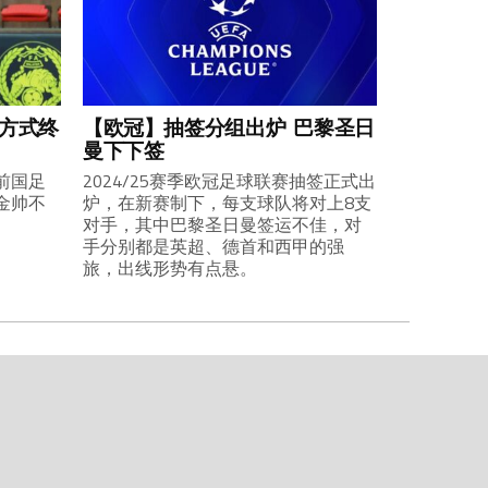
业方式终
【欧冠】抽签分组出炉 巴黎圣日
曼下下签
前国足
2024/25赛季欧冠足球联赛抽签正式出
金帅不
炉，在新赛制下，每支球队将对上8支
对手，其中巴黎圣日曼签运不佳，对
手分别都是英超、德首和西甲的强
旅，出线形势有点悬。