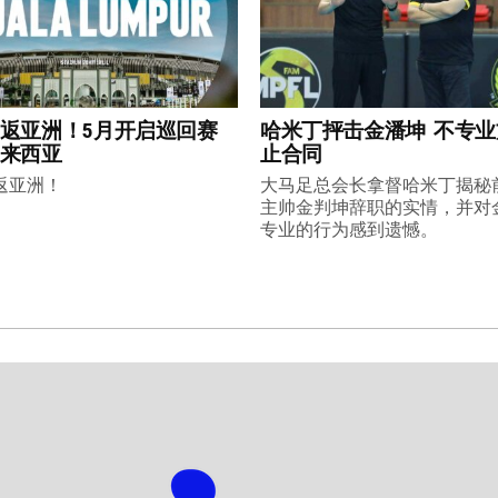
返亚洲！5月开启巡回赛
哈米丁抨击金潘坤 不专
来西亚
止合同
返亚洲！
大马足总会长拿督哈米丁揭秘
主帅金判坤辞职的实情，并对
专业的行为感到遗憾。