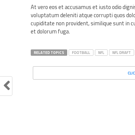
At vero eos et accusamus et iusto odio dign
voluptatum deleniti atque corrupti quos dolo
cupiditate non provident, similique sunt in c
et dolorum fuga.
RELATED TOPICS
FOOTBALL
NFL
NFL DRAFT
CLI