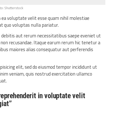
to: Shutterstock
 ea voluptate velit esse quam nihil molestiae
t quo voluptas nulla pariatur.
 debitis aut rerum necessitatibus saepe eveniet ut
 non recusandae. Itaque earum rerum hic tenetur a
tibus maiores alias consequatur aut perferendis
isicing elit, sed do eiusmod tempor incididunt ut
inim veniam, quis nostrud exercitation ullamco
uat.
 reprehenderit in voluptate velit
giat”