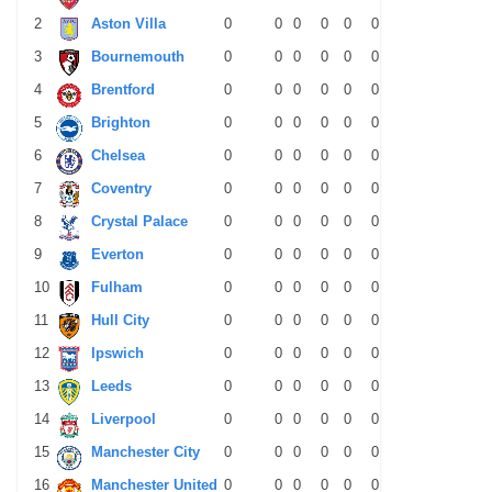
2
Aston Villa
0
0
0
0
0
0
0
0
0
3
Bournemouth
0
0
0
0
0
0
0
0
0
4
Brentford
0
0
0
0
0
0
0
0
0
5
Brighton
0
0
0
0
0
0
0
0
0
6
Chelsea
0
0
0
0
0
0
0
0
0
7
Coventry
0
0
0
0
0
0
0
0
0
8
Crystal Palace
0
0
0
0
0
0
0
0
0
9
Everton
0
0
0
0
0
0
0
0
0
10
Fulham
0
0
0
0
0
0
0
0
0
11
Hull City
0
0
0
0
0
0
0
0
0
12
Ipswich
0
0
0
0
0
0
0
0
0
13
Leeds
0
0
0
0
0
0
0
0
0
14
Liverpool
0
0
0
0
0
0
0
0
0
15
Manchester City
0
0
0
0
0
0
0
0
0
16
Manchester United
0
0
0
0
0
0
0
0
0