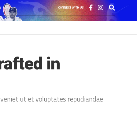
CONNECT WITH US
afted in 
eveniet ut et voluptates repudiandae