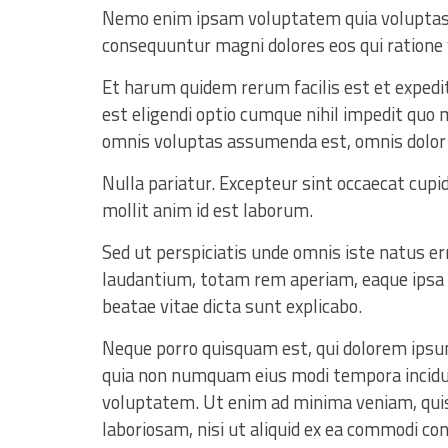
Nemo enim ipsam voluptatem quia voluptas si
consequuntur magni dolores eos qui ratione
Et harum quidem rerum facilis est et expedi
est eligendi optio cumque nihil impedit quo
omnis voluptas assumenda est, omnis dolor 
Nulla pariatur. Excepteur sint occaecat cupid
mollit anim id est laborum.
Sed ut perspiciatis unde omnis iste natus 
laudantium, totam rem aperiam, eaque ipsa qu
beatae vitae dicta sunt explicabo.
Neque porro quisquam est, qui dolorem ipsum 
quia non numquam eius modi tempora incidu
voluptatem. Ut enim ad minima veniam, quis
laboriosam, nisi ut aliquid ex ea commodi co