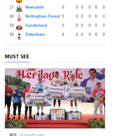
17
Newcastle
0
0
0
0
0
0
0
0
0
18
Nottingham Forest
0
0
0
0
0
0
0
0
0
19
Sunderland
0
0
0
0
0
0
0
0
0
20
Tottenham
0
0
0
0
0
0
0
0
0
MUST SEE
/ 8 months ago
脚车