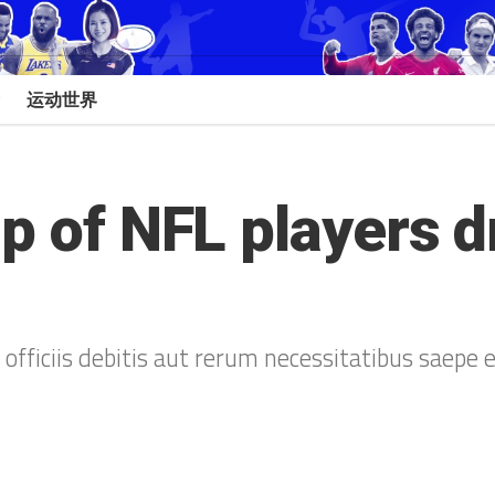
运动世界
p of NFL players dr
ficiis debitis aut rerum necessitatibus saepe 