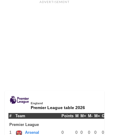
ADVERTISEMENT
England
Premier League table 2026
#
Team
Points
M
M+
M-
M=
G+
G-
G+/-
GPM
Premier League
1
Arsenal
0
0
0
0
0
0
0
0
0