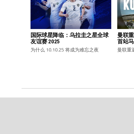
国际球星降临：乌拉圭之星全球
曼联重
友谊赛 2025
首站马
为什么 10.10.25 将成为难忘之夜
曼联重