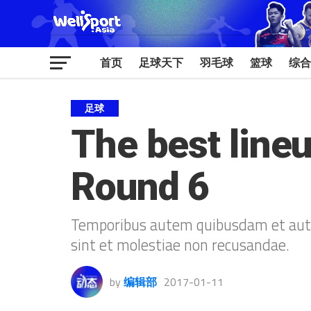
首页
足球天下
羽毛球
篮球
综合
足球
The best lineu
Round 6
Temporibus autem quibusdam et aut of
sint et molestiae non recusandae.
by
编辑部
2017-01-11