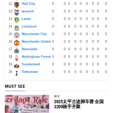
11
Hull City
0
0
0
0
0
0
0
0
0
12
Ipswich
0
0
0
0
0
0
0
0
0
13
Leeds
0
0
0
0
0
0
0
0
0
14
Liverpool
0
0
0
0
0
0
0
0
0
15
Manchester City
0
0
0
0
0
0
0
0
0
16
Manchester United
0
0
0
0
0
0
0
0
0
17
Newcastle
0
0
0
0
0
0
0
0
0
18
Nottingham Forest
0
0
0
0
0
0
0
0
0
19
Sunderland
0
0
0
0
0
0
0
0
0
20
Tottenham
0
0
0
0
0
0
0
0
0
MUST SEE
脚车
2025太平古迹脚车赛 全国
2200骑手齐聚