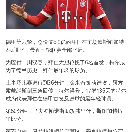
德甲第六轮，总价值8.5亿的拜仁在主场遭斯图加特
2-2逼平，最近三轮联赛全部平局。
为应付一周双赛，拜仁大胆轮换了6名首发，特尔成
为了德甲历史上拜仁最年轻的球员。
上半场比赛进行到36分钟，金米奇策动进攻，阿方
索戴维斯倒三角回传，特尔得分，17岁136天的特尔
成为代表拜仁在德甲首发及进球的最年轻球员。
第60分钟，马夫罗帕诺斯助攻弗里什，斯图加特扳
平比分。
第73分钟，马兹拉维横传至禁区，穆夏拉摆脱防守