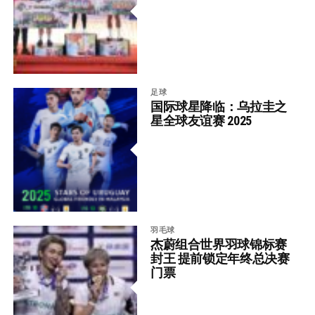
足球
国际球星降临：乌拉圭之
星全球友谊赛 2025
羽毛球
杰蔚组合世界羽球锦标赛
封王 提前锁定年终总决赛
门票