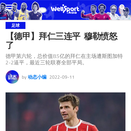
足球
【德甲】拜仁三连平  穆勒愤怒
了
德甲第六轮，总价值8.5亿的拜仁在主场遭斯图加特
2-2逼平，最近三轮联赛全部平局。
by
动态小编
2022-09-11