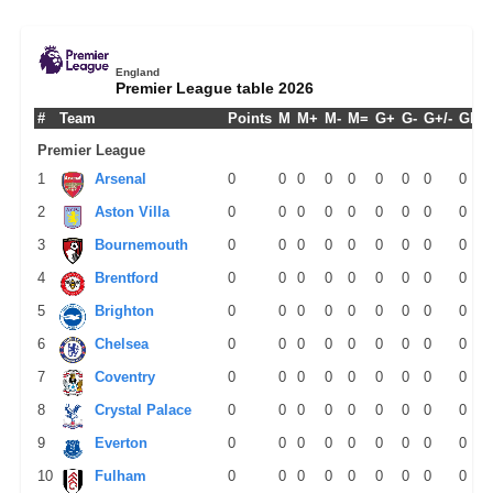
England
Premier League table 2026
#
Team
Points
M
M+
M-
M=
G+
G-
G+/-
GPM
Premier League
1
Arsenal
0
0
0
0
0
0
0
0
0
2
Aston Villa
0
0
0
0
0
0
0
0
0
3
Bournemouth
0
0
0
0
0
0
0
0
0
4
Brentford
0
0
0
0
0
0
0
0
0
5
Brighton
0
0
0
0
0
0
0
0
0
6
Chelsea
0
0
0
0
0
0
0
0
0
7
Coventry
0
0
0
0
0
0
0
0
0
8
Crystal Palace
0
0
0
0
0
0
0
0
0
9
Everton
0
0
0
0
0
0
0
0
0
10
Fulham
0
0
0
0
0
0
0
0
0