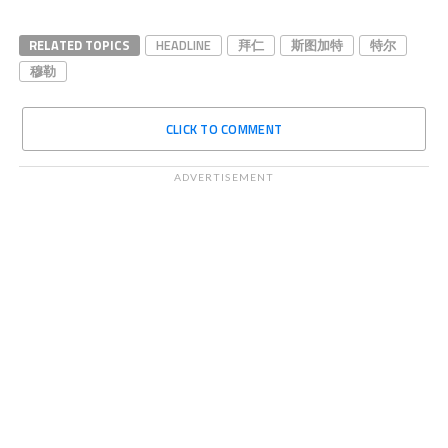
RELATED TOPICS
HEADLINE
拜仁
斯图加特
特尔
穆勒
CLICK TO COMMENT
ADVERTISEMENT