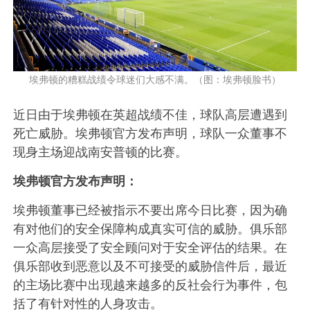
埃弗顿的糟糕战绩令球迷们大感不满。（图：埃弗顿脸书）
近日由于埃弗顿在英超战绩不佳，球队高层遭遇到
死亡威胁。埃弗顿官方发布声明，球队一众董事不
现身主场迎战南安普顿的比赛。
埃弗顿官方发布声明：
埃弗顿董事已经被指示不要出席今日比赛，因为确
有对他们的安全保障构成真实可信的威胁。俱乐部
一众高层接受了安全顾问对于安全评估的结果。在
俱乐部收到恶意以及不可接受的威胁信件后，最近
的主场比赛中出现越来越多的反社会行为事件，包
括了有针对性的人身攻击。