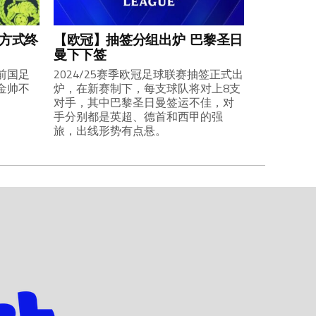
业方式终
【欧冠】抽签分组出炉 巴黎圣日
曼下下签
前国足
2024/25赛季欧冠足球联赛抽签正式出
金帅不
炉，在新赛制下，每支球队将对上8支
对手，其中巴黎圣日曼签运不佳，对
手分别都是英超、德首和西甲的强
旅，出线形势有点悬。