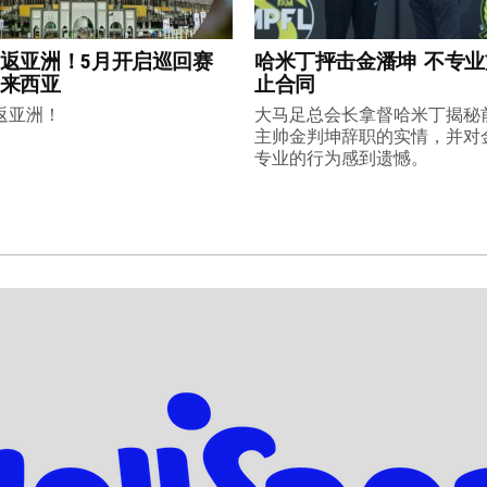
返亚洲！5月开启巡回赛
哈米丁抨击金潘坤 不专
来西亚
止合同
返亚洲！
大马足总会长拿督哈米丁揭秘
主帅金判坤辞职的实情，并对
专业的行为感到遗憾。