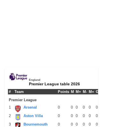
England
Premier League table 2026
#
Team
Points
M
M+
M-
M=
G+
G-
G+/-
GPM
Premier League
1
Arsenal
0
0
0
0
0
0
0
0
0
2
Aston Villa
0
0
0
0
0
0
0
0
0
3
Bournemouth
0
0
0
0
0
0
0
0
0