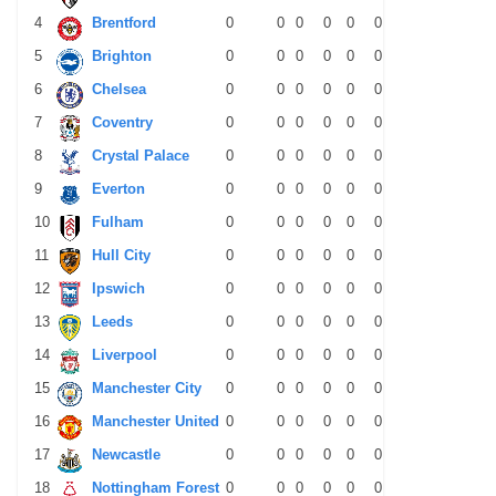
4
Brentford
0
0
0
0
0
0
0
0
0
5
Brighton
0
0
0
0
0
0
0
0
0
6
Chelsea
0
0
0
0
0
0
0
0
0
7
Coventry
0
0
0
0
0
0
0
0
0
8
Crystal Palace
0
0
0
0
0
0
0
0
0
9
Everton
0
0
0
0
0
0
0
0
0
10
Fulham
0
0
0
0
0
0
0
0
0
11
Hull City
0
0
0
0
0
0
0
0
0
12
Ipswich
0
0
0
0
0
0
0
0
0
13
Leeds
0
0
0
0
0
0
0
0
0
14
Liverpool
0
0
0
0
0
0
0
0
0
15
Manchester City
0
0
0
0
0
0
0
0
0
16
Manchester United
0
0
0
0
0
0
0
0
0
17
Newcastle
0
0
0
0
0
0
0
0
0
18
Nottingham Forest
0
0
0
0
0
0
0
0
0