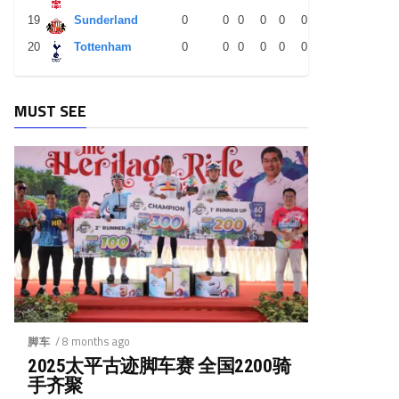
19
Sunderland
0
0
0
0
0
0
0
0
0
20
Tottenham
0
0
0
0
0
0
0
0
0
MUST SEE
/ 8 months ago
脚车
2025太平古迹脚车赛 全国2200骑
手齐聚