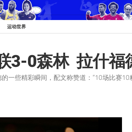
运动世界
3-0森林  拉什福德
的一些精彩瞬间，配文称赞道：“10场比赛10