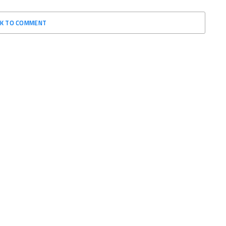
CK TO COMMENT