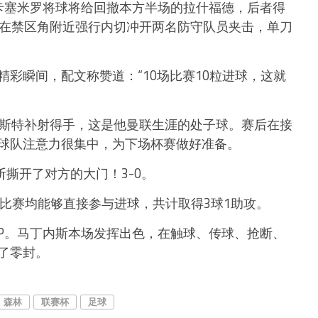
卡塞米罗将球将给回撤本方半场的拉什福德，后者得
米在禁区角附近强行内切冲开两名防守队员夹击，单刀
彩瞬间，配文称赞道：“10场比赛10粒进球，这就
霍斯特补射得手，这是他曼联生涯的处子球。赛后在接
球队注意力很集中，为下场杯赛做好准备。
斩撕开了对方的大门！3-0。
比赛均能够直接参与进球，共计取得3球1助攻。
VP。马丁内斯本场发挥出色，在触球、传球、抢断、
了零封。
森林
联赛杯
足球