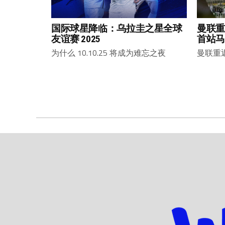
国际球星降临：乌拉圭之星全球
曼联重
友谊赛 2025
首站马
为什么 10.10.25 将成为难忘之夜
曼联重