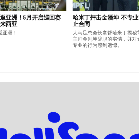
返亚洲！5月开启巡回赛
哈米丁抨击金潘坤 不专
来西亚
止合同
返亚洲！
大马足总会长拿督哈米丁揭秘
主帅金判坤辞职的实情，并对
专业的行为感到遗憾。