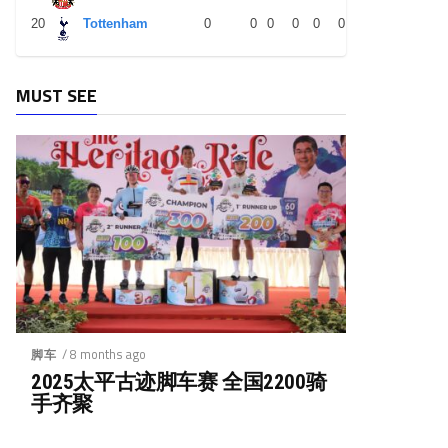
20
Tottenham
0
0
0
0
0
0
0
0
0
MUST SEE
/ 8 months ago
脚车
2025太平古迹脚车赛 全国2200骑
手齐聚