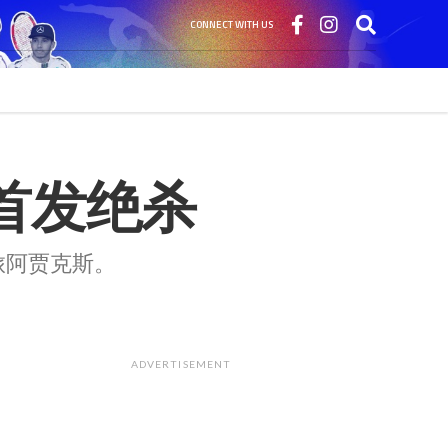
CONNECT WITH US
普首发绝杀
旅阿贾克斯。
ADVERTISEMENT