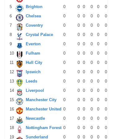
5
Brighton
0
0
0
0
0
0
0
0
0
6
Chelsea
0
0
0
0
0
0
0
0
0
7
Coventry
0
0
0
0
0
0
0
0
0
8
Crystal Palace
0
0
0
0
0
0
0
0
0
9
Everton
0
0
0
0
0
0
0
0
0
10
Fulham
0
0
0
0
0
0
0
0
0
11
Hull City
0
0
0
0
0
0
0
0
0
12
Ipswich
0
0
0
0
0
0
0
0
0
13
Leeds
0
0
0
0
0
0
0
0
0
14
Liverpool
0
0
0
0
0
0
0
0
0
15
Manchester City
0
0
0
0
0
0
0
0
0
16
Manchester United
0
0
0
0
0
0
0
0
0
17
Newcastle
0
0
0
0
0
0
0
0
0
18
Nottingham Forest
0
0
0
0
0
0
0
0
0
19
Sunderland
0
0
0
0
0
0
0
0
0