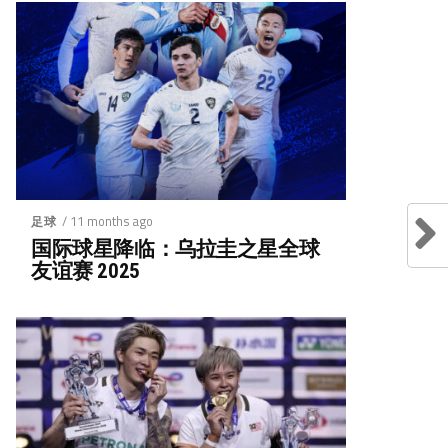
/ 11 months ago
足球
国际球星降临：乌拉圭之星全球
友谊赛 2025