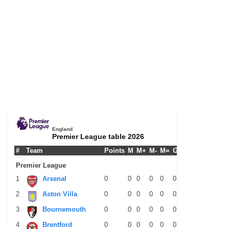
England
Premier League table 2026
#
Team
Points
M
M+
M-
M=
G+
G-
G+/-
GPM
Premier League
1
Arsenal
0
0
0
0
0
0
0
0
0
2
Aston Villa
0
0
0
0
0
0
0
0
0
3
Bournemouth
0
0
0
0
0
0
0
0
0
4
Brentford
0
0
0
0
0
0
0
0
0