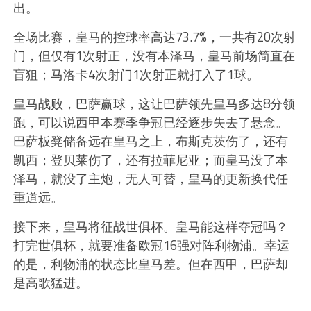
出。
全场比赛，皇马的控球率高达73.7%，一共有20次射
门，但仅有1次射正，没有本泽马，皇马前场简直在
盲狙；马洛卡4次射门1次射正就打入了1球。
皇马战败，巴萨赢球，这让巴萨领先皇马多达8分领
跑，可以说西甲本赛季争冠已经逐步失去了悬念。
巴萨板凳储备远在皇马之上，布斯克茨伤了，还有
凯西；登贝莱伤了，还有拉菲尼亚；而皇马没了本
泽马，就没了主炮，无人可替，皇马的更新换代任
重道远。
接下来，皇马将征战世俱杯。皇马能这样夺冠吗？
打完世俱杯，就要准备欧冠16强对阵利物浦。幸运
的是，利物浦的状态比皇马差。但在西甲，巴萨却
是高歌猛进。