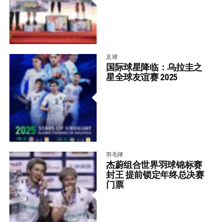
足球
国际球星降临：乌拉圭之
星全球友谊赛 2025
羽毛球
杰蔚组合世界羽球锦标赛
封王 提前锁定年终总决赛
门票