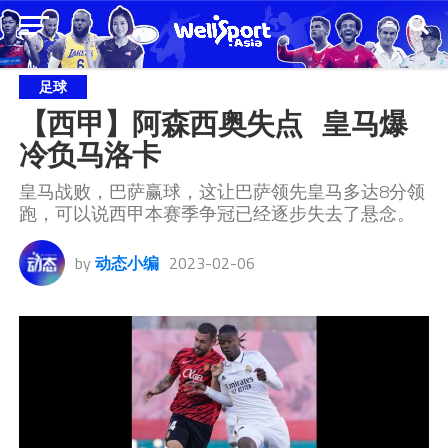
足球
【西甲】阿森西奥失点   皇马爆
冷负马洛卡
皇马战败，巴萨赢球，这让巴萨领先皇马多达8分领
跑，可以说西甲本赛季争冠已经逐步失去了悬念。
by
动态小编
2023-02-06