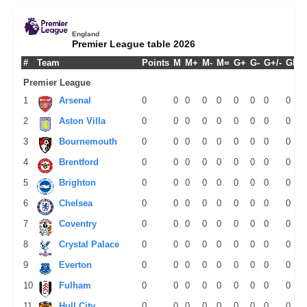
England
Premier League table 2026
#
Team
Points
M
M+
M-
M=
G+
G-
G+/-
GPM
Premier League
1
Arsenal
0
0
0
0
0
0
0
0
0
2
Aston Villa
0
0
0
0
0
0
0
0
0
3
Bournemouth
0
0
0
0
0
0
0
0
0
4
Brentford
0
0
0
0
0
0
0
0
0
5
Brighton
0
0
0
0
0
0
0
0
0
6
Chelsea
0
0
0
0
0
0
0
0
0
7
Coventry
0
0
0
0
0
0
0
0
0
8
Crystal Palace
0
0
0
0
0
0
0
0
0
9
Everton
0
0
0
0
0
0
0
0
0
10
Fulham
0
0
0
0
0
0
0
0
0
11
Hull City
0
0
0
0
0
0
0
0
0