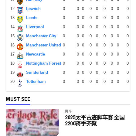
12
Ipswich
0
0
0
0
0
0
0
0
0
13
Leeds
0
0
0
0
0
0
0
0
0
14
Liverpool
0
0
0
0
0
0
0
0
0
15
Manchester City
0
0
0
0
0
0
0
0
0
16
Manchester United
0
0
0
0
0
0
0
0
0
17
Newcastle
0
0
0
0
0
0
0
0
0
18
Nottingham Forest
0
0
0
0
0
0
0
0
0
19
Sunderland
0
0
0
0
0
0
0
0
0
20
Tottenham
0
0
0
0
0
0
0
0
0
MUST SEE
脚车
2025太平古迹脚车赛 全国
2200骑手齐聚