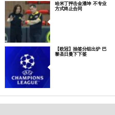
哈米丁抨击金潘坤 不专业
方式终止合同
【欧冠】抽签分组出炉 巴
黎圣日曼下下签