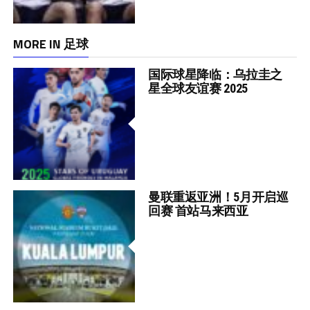
MORE IN 足球
国际球星降临：乌拉圭之
星全球友谊赛 2025
曼联重返亚洲！5月开启巡
回赛 首站马来西亚