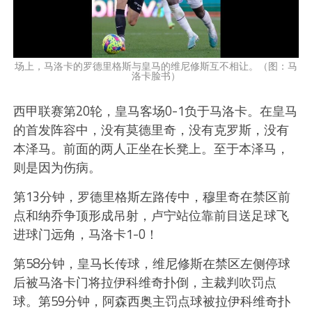
场上，马洛卡的罗德里格斯与皇马的维尼修斯互不相让。（图：马
洛卡脸书）
西甲联赛第20轮，皇马客场0-1负于马洛卡。在皇马
的首发阵容中，没有莫德里奇，没有克罗斯，没有
本泽马。前面的两人正坐在长凳上。至于本泽马，
则是因为伤病。
第13分钟，罗德里格斯左路传中，穆里奇在禁区前
点和纳乔争顶形成吊射，卢宁站位靠前目送足球飞
进球门远角，马洛卡1-0！
第58分钟，皇马长传球，维尼修斯在禁区左侧停球
后被马洛卡门将拉伊科维奇扑倒，主裁判吹罚点
球。第59分钟，阿森西奥主罚点球被拉伊科维奇扑