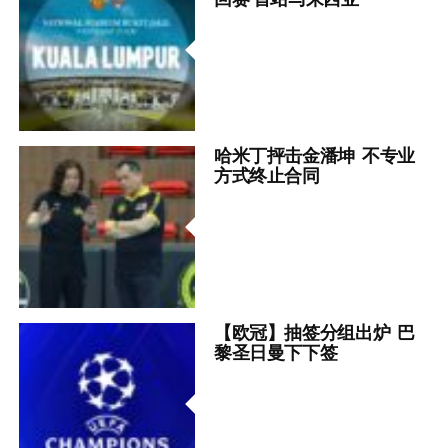
哈米丁抨击金潘坤 不专业
方式终止合同
【欧冠】抽签分组出炉 巴
黎圣日曼下下签