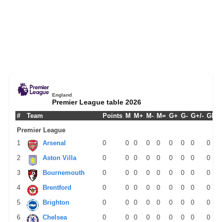
England
Premier League table 2026
#
Team
Points
M
M+
M-
M=
G+
G-
G+/-
GPM
Premier League
1
Arsenal
0
0
0
0
0
0
0
0
0
2
Aston Villa
0
0
0
0
0
0
0
0
0
3
Bournemouth
0
0
0
0
0
0
0
0
0
4
Brentford
0
0
0
0
0
0
0
0
0
5
Brighton
0
0
0
0
0
0
0
0
0
6
Chelsea
0
0
0
0
0
0
0
0
0