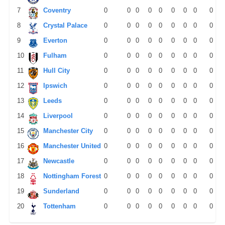
7
Coventry
0
0
0
0
0
0
0
0
0
8
Crystal Palace
0
0
0
0
0
0
0
0
0
9
Everton
0
0
0
0
0
0
0
0
0
10
Fulham
0
0
0
0
0
0
0
0
0
11
Hull City
0
0
0
0
0
0
0
0
0
12
Ipswich
0
0
0
0
0
0
0
0
0
13
Leeds
0
0
0
0
0
0
0
0
0
14
Liverpool
0
0
0
0
0
0
0
0
0
15
Manchester City
0
0
0
0
0
0
0
0
0
16
Manchester United
0
0
0
0
0
0
0
0
0
17
Newcastle
0
0
0
0
0
0
0
0
0
18
Nottingham Forest
0
0
0
0
0
0
0
0
0
19
Sunderland
0
0
0
0
0
0
0
0
0
20
Tottenham
0
0
0
0
0
0
0
0
0