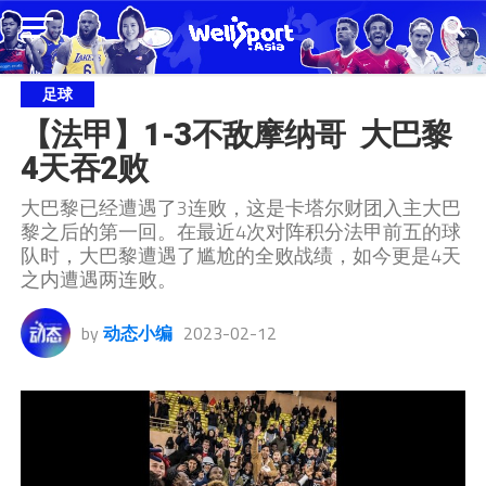
足球
【法甲】1-3不敌摩纳哥  大巴黎
4天吞2败
大巴黎已经遭遇了3连败，这是卡塔尔财团入主大巴
黎之后的第一回。在最近4次对阵积分法甲前五的球
队时，大巴黎遭遇了尴尬的全败战绩，如今更是4天
之内遭遇两连败。
by
动态小编
2023-02-12