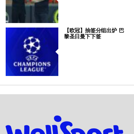
【欧冠】抽签分组出炉 巴
黎圣日曼下下签