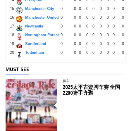
15
Manchester City
0
0
0
0
0
0
0
0
0
16
Manchester United
0
0
0
0
0
0
0
0
0
17
Newcastle
0
0
0
0
0
0
0
0
0
18
Nottingham Forest
0
0
0
0
0
0
0
0
0
19
Sunderland
0
0
0
0
0
0
0
0
0
20
Tottenham
0
0
0
0
0
0
0
0
0
MUST SEE
脚车
2025太平古迹脚车赛 全国
2200骑手齐聚