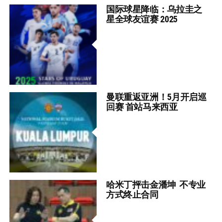
国际球星降临：乌拉圭之
星全球友谊赛 2025
曼联重返亚洲！5月开启巡
回赛 首站马来西亚
哈米丁抨击金潘坤 不专业
方式终止合同