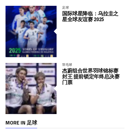
足球
国际球星降临：乌拉圭之
星全球友谊赛 2025
羽毛球
杰蔚组合世界羽球锦标赛
封王 提前锁定年终总决赛
门票
MORE IN 足球