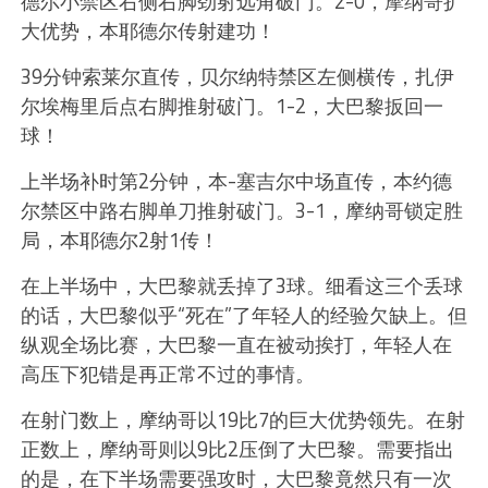
德尔小禁区右侧右脚劲射远角破门。2-0，摩纳哥扩
大优势，本耶德尔传射建功！
39分钟索莱尔直传，贝尔纳特禁区左侧横传，扎伊
尔埃梅里后点右脚推射破门。1-2，大巴黎扳回一
球！
上半场补时第2分钟，本-塞吉尔中场直传，本约德
尔禁区中路右脚单刀推射破门。3-1，摩纳哥锁定胜
局，本耶德尔2射1传！
在上半场中，大巴黎就丢掉了3球。细看这三个丢球
的话，大巴黎似乎“死在”了年轻人的经验欠缺上。但
纵观全场比赛，大巴黎一直在被动挨打，年轻人在
高压下犯错是再正常不过的事情。
在射门数上，摩纳哥以19比7的巨大优势领先。在射
正数上，摩纳哥则以9比2压倒了大巴黎。需要指出
的是，在下半场需要强攻时，大巴黎竟然只有一次