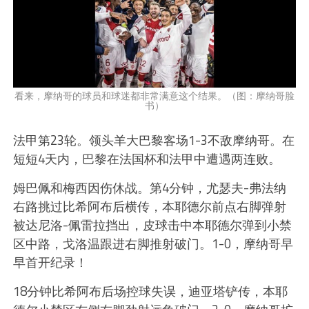
看来，摩纳哥的球员和球迷都非常满意这个结果。（图：摩纳哥脸
书）
法甲第23轮。领头羊大巴黎客场1-3不敌摩纳哥。在
短短4天内，巴黎在法国杯和法甲中遭遇两连败。
姆巴佩和梅西因伤休战。第4分钟，尤瑟夫-弗法纳
右路挑过比希阿布后横传，本耶德尔前点右脚弹射
被达尼洛-佩雷拉挡出，皮球击中本耶德尔弹到小禁
区中路，戈洛温跟进右脚推射破门。1-0，摩纳哥早
早首开纪录！
18分钟比希阿布后场控球失误，迪亚塔铲传，本耶