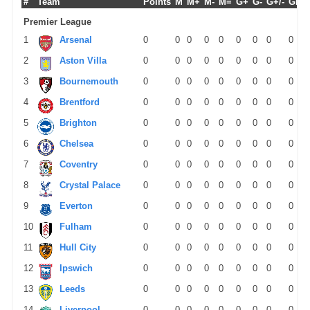
#
Team
Points
M
M+
M-
M=
G+
G-
G+/-
GPM
Premier League
1
Arsenal
0
0
0
0
0
0
0
0
0
2
Aston Villa
0
0
0
0
0
0
0
0
0
3
Bournemouth
0
0
0
0
0
0
0
0
0
4
Brentford
0
0
0
0
0
0
0
0
0
5
Brighton
0
0
0
0
0
0
0
0
0
6
Chelsea
0
0
0
0
0
0
0
0
0
7
Coventry
0
0
0
0
0
0
0
0
0
8
Crystal Palace
0
0
0
0
0
0
0
0
0
9
Everton
0
0
0
0
0
0
0
0
0
10
Fulham
0
0
0
0
0
0
0
0
0
11
Hull City
0
0
0
0
0
0
0
0
0
12
Ipswich
0
0
0
0
0
0
0
0
0
13
Leeds
0
0
0
0
0
0
0
0
0
14
Liverpool
0
0
0
0
0
0
0
0
0