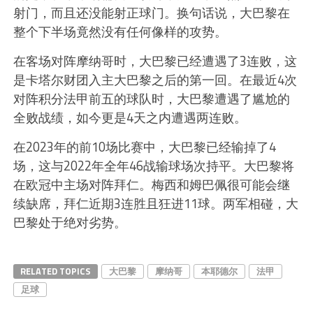
射门，而且还没能射正球门。换句话说，大巴黎在
整个下半场竟然没有任何像样的攻势。
在客场对阵摩纳哥时，大巴黎已经遭遇了3连败，这
是卡塔尔财团入主大巴黎之后的第一回。在最近4次
对阵积分法甲前五的球队时，大巴黎遭遇了尴尬的
全败战绩，如今更是4天之内遭遇两连败。
在2023年的前10场比赛中，大巴黎已经输掉了4
场，这与2022年全年46战输球场次持平。大巴黎将
在欧冠中主场对阵拜仁。梅西和姆巴佩很可能会继
续缺席，拜仁近期3连胜且狂进11球。两军相碰，大
巴黎处于绝对劣势。
RELATED TOPICS
大巴黎
摩纳哥
本耶德尔
法甲
足球