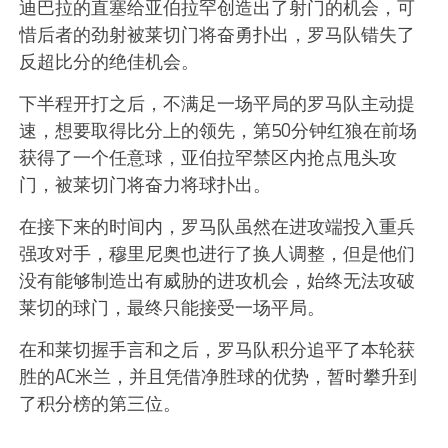
迪巴拉的直塞给亚伯拉罕创造出了射门的机会，可
惜后者的劲射被莱切门将奋勇扑出，罗马队错失了
反超比分的绝佳机会。
下半程开打之后，不满足一场平局的罗马队主动提
速，想要取得比分上的领先，第50分钟红狼在前场
获得了一个任意球，亚伯拉罕禁区内抢点甩头攻
门，被莱切门将奋力将球扑出。
在接下来的时间内，罗马队虽然在进攻端投入重兵
强攻对手，穆里尼奥也进行了换人调整，但是他们
没有能够制造出有威胁的进攻机会，始终无法攻破
莱切的球门，最终只能接受一场平局。
在和莱切握手言和之后，罗马队积分追平了本轮获
胜的AC米兰，并且凭借净胜球的优势，暂时攀升到
了积分榜的第三位。