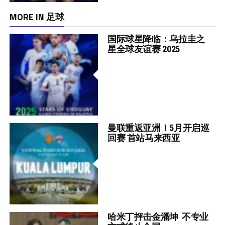
MORE IN 足球
国际球星降临：乌拉圭之
星全球友谊赛 2025
曼联重返亚洲！5月开启巡
回赛 首站马来西亚
哈米丁抨击金潘坤 不专业