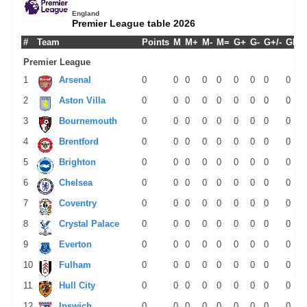
England
Premier League table 2026
#
Team
Points
M
M+
M-
M=
G+
G-
G+/-
GPM
Premier League
1
Arsenal
0
0
0
0
0
0
0
0
0
2
Aston Villa
0
0
0
0
0
0
0
0
0
3
Bournemouth
0
0
0
0
0
0
0
0
0
4
Brentford
0
0
0
0
0
0
0
0
0
5
Brighton
0
0
0
0
0
0
0
0
0
6
Chelsea
0
0
0
0
0
0
0
0
0
7
Coventry
0
0
0
0
0
0
0
0
0
8
Crystal Palace
0
0
0
0
0
0
0
0
0
9
Everton
0
0
0
0
0
0
0
0
0
10
Fulham
0
0
0
0
0
0
0
0
0
11
Hull City
0
0
0
0
0
0
0
0
0
12
Ipswich
0
0
0
0
0
0
0
0
0