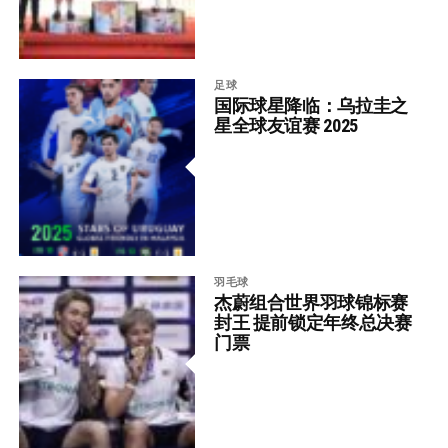
足球
国际球星降临：乌拉圭之
星全球友谊赛 2025
羽毛球
杰蔚组合世界羽球锦标赛
封王 提前锁定年终总决赛
门票