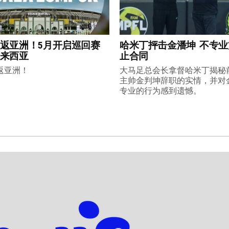
返亚洲！5月开启巡回赛
哈米丁抨击金潘坤 不专
来西亚
止合同
返亚洲！
大马足总会长拿督哈米丁揭秘
主帅金判坤辞职的实情，并对
专业的行为感到遗憾。