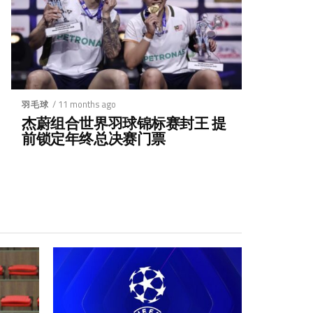
/ 11 months ago
羽毛球
杰蔚组合世界羽球锦标赛封王 提
前锁定年终总决赛门票