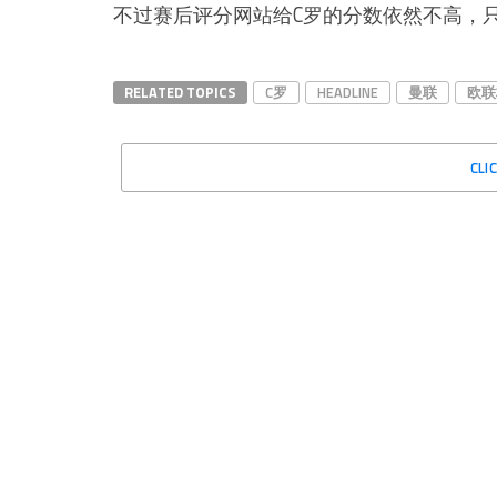
不过赛后评分网站给C罗的分数依然不高，只
RELATED TOPICS
C罗
HEADLINE
曼联
欧联
CLI