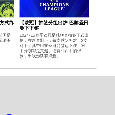
业方式终
【欧冠】抽签分组出炉 巴黎圣日
曼下下签
前国足
2024/25赛季欧冠足球联赛抽签正式出
金帅不
炉，在新赛制下，每支球队将对上8支
对手，其中巴黎圣日曼签运不佳，对
手分别都是英超、德首和西甲的强
旅，出线形势有点悬。