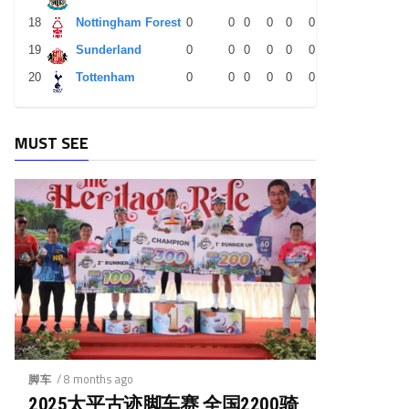
18
Nottingham Forest
0
0
0
0
0
0
0
0
0
19
Sunderland
0
0
0
0
0
0
0
0
0
20
Tottenham
0
0
0
0
0
0
0
0
0
MUST SEE
/ 8 months ago
脚车
2025太平古迹脚车赛 全国2200骑