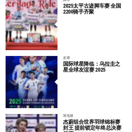
2025太平古迹脚车赛 全国
2200骑手齐聚
足球
国际球星降临：乌拉圭之
星全球友谊赛 2025
羽毛球
杰蔚组合世界羽球锦标赛
封王 提前锁定年终总决赛