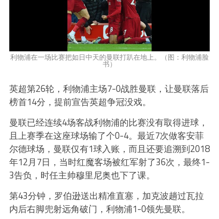
利物浦在一场比赛把如日中天的曼联打趴在地上。（图：利物浦脸
书）
英超第26轮，利物浦主场7-0战胜曼联，让曼联落后
榜首14分，提前宣告英超争冠没戏。
曼联已经连续4场客战利物浦的比赛没有取得进球，
且上赛季在这座球场输了个0-4。最近7次做客安菲
尔德球场，曼联仅有1球入账，而且还要追溯到2018
年12月7日，当时红魔客场被红军射了36次，最终1-
3告负，时任主帅穆里尼奥也下了课。
第43分钟，罗伯逊送出精准直塞，加克波趟过瓦拉
内后右脚兜射远角破门，利物浦1-0领先曼联。