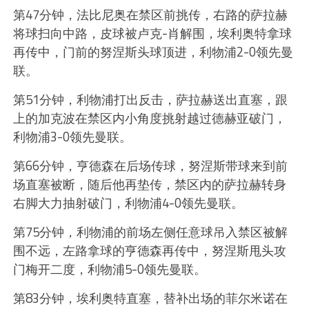
第47分钟，法比尼奥在禁区前挑传，右路的萨拉赫
将球扫向中路，皮球被卢克-肖解围，埃利奥特拿球
再传中，门前的努涅斯头球顶进，利物浦2-0领先曼
联。
第51分钟，利物浦打出反击，萨拉赫送出直塞，跟
上的加克波在禁区内小角度挑射越过德赫亚破门，
利物浦3-0领先曼联。
第66分钟，亨德森在后场传球，努涅斯带球来到前
场直塞被断，随后他再垫传，禁区内的萨拉赫转身
右脚大力抽射破门，利物浦4-0领先曼联。
第75分钟，利物浦的前场左侧任意球吊入禁区被解
围不远，左路拿球的亨德森再传中，努涅斯甩头攻
门梅开二度，利物浦5-0领先曼联。
第83分钟，埃利奥特直塞，替补出场的菲尔米诺在