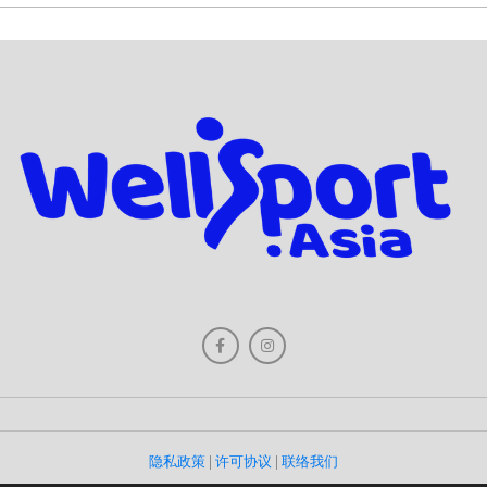
隐私政策
|
许可协议
|
联络我们