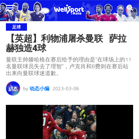
足球
【英超】利物浦屠杀曼联   萨拉
赫独造4球
曼联主帅滕哈格在赛后给予的理由是“在球场上的11
名曼联球员失去了理智”，卢克肖和B费则在赛后站
出来向曼联球迷道歉。
by
动态小编
2023-03-06