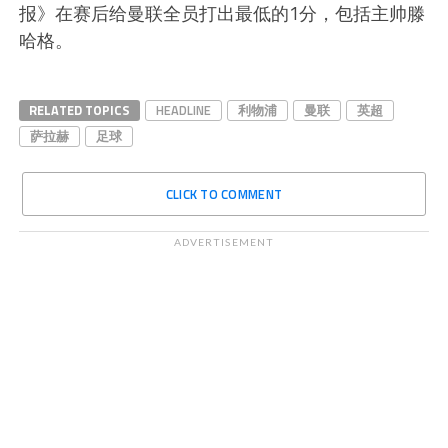
报》在赛后给曼联全员打出最低的1分，包括主帅滕
哈格。
RELATED TOPICS
HEADLINE
利物浦
曼联
英超
萨拉赫
足球
CLICK TO COMMENT
ADVERTISEMENT