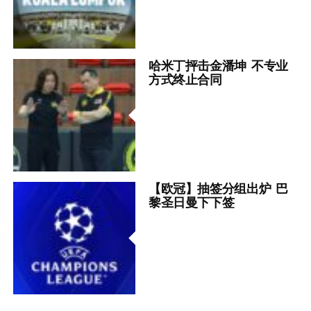
哈米丁抨击金潘坤 不专业
方式终止合同
【欧冠】抽签分组出炉 巴
黎圣日曼下下签