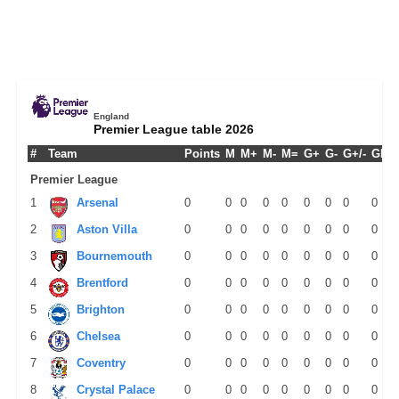
England
Premier League table 2026
#
Team
Points
M
M+
M-
M=
G+
G-
G+/-
GPM
Premier League
1
Arsenal
0
0
0
0
0
0
0
0
0
2
Aston Villa
0
0
0
0
0
0
0
0
0
3
Bournemouth
0
0
0
0
0
0
0
0
0
4
Brentford
0
0
0
0
0
0
0
0
0
5
Brighton
0
0
0
0
0
0
0
0
0
6
Chelsea
0
0
0
0
0
0
0
0
0
7
Coventry
0
0
0
0
0
0
0
0
0
8
Crystal Palace
0
0
0
0
0
0
0
0
0