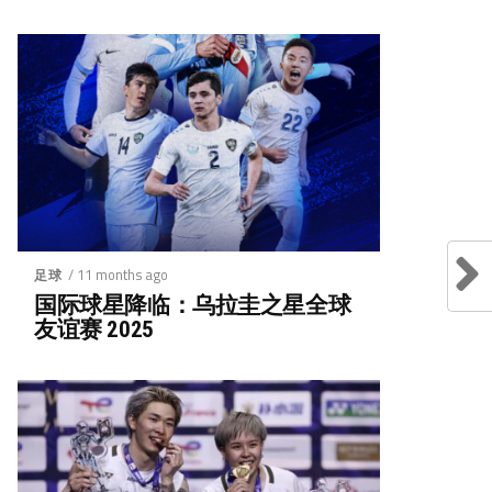
/ 11 months ago
足球
国际球星降临：乌拉圭之星全球
友谊赛 2025