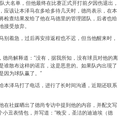
家队大名单，但他最终在比赛正式开打前夕因伤退出，
，应该让本泽马在多哈多待几天时，德尚表示，在本
将检查结果发给了他在马德里的管理团队，后者也给
地接受放弃。
马别着急，过后再安排返程也不迟，但当他醒来时，
，德尚解释道：“没有，据我所知，没有球员对他的离
是谁散布这样的谣言，这是恶意的。如果队内出现了
是因为球队赢了。”
给本泽马打了电话，进行了长时间沟通，近期还联系
他在社媒晒出了德尚专访中提到他的内容，并配文写
个小丑表情包，并写道：“晚安，圣洁的迪迪埃（德