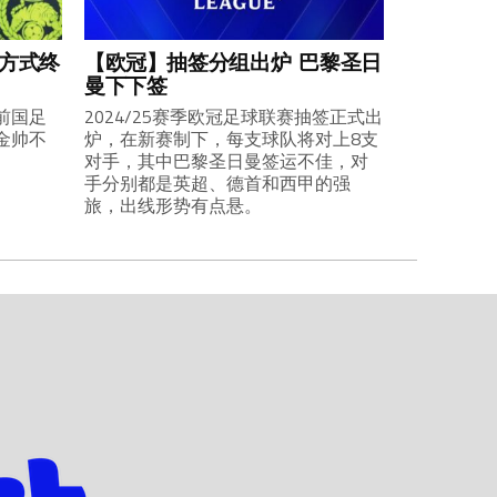
业方式终
【欧冠】抽签分组出炉 巴黎圣日
曼下下签
前国足
2024/25赛季欧冠足球联赛抽签正式出
金帅不
炉，在新赛制下，每支球队将对上8支
对手，其中巴黎圣日曼签运不佳，对
手分别都是英超、德首和西甲的强
旅，出线形势有点悬。