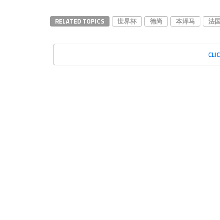
RELATED TOPICS
世界杯
德尚
本泽马
法
CLI