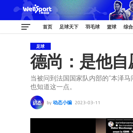
首页
足球天下
羽毛球
篮球
综合
足球
德尚：是他自愿
当被问到法国国家队内部的“本泽马
也知道这一点。
by
动态小编
2023-03-11