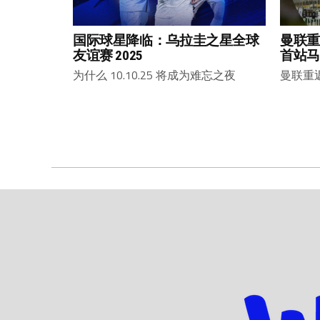
国际球星降临：乌拉圭之星全球
曼联重
友谊赛 2025
首站马
为什么 10.10.25 将成为难忘之夜
曼联重