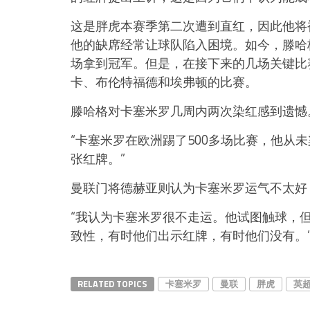
这是胖虎本赛季第二次遭到直红，因此他将
他的缺席经常让球队陷入困境。如今，滕哈
场拿到冠军。但是，在接下来的几场关键比
卡、布伦特福德和埃弗顿的比赛。
滕哈格对卡塞米罗几周内两次染红感到遗憾
“卡塞米罗在欧洲踢了500多场比赛，他从
张红牌。”
曼联门将德赫亚则认为卡塞米罗运气不太好
“我认为卡塞米罗很不走运。他试图触球，
致性，有时他们出示红牌，有时他们没有。
RELATED TOPICS
卡塞米罗
曼联
胖虎
英