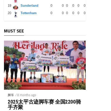
19
Sunderland
0
0
0
0
0
0
0
0
0
20
Tottenham
0
0
0
0
0
0
0
0
0
MUST SEE
/ 8 months ago
脚车
2025太平古迹脚车赛 全国2200骑
手齐聚