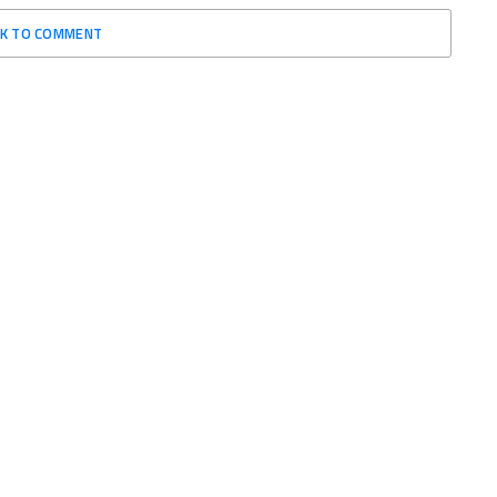
CK TO COMMENT