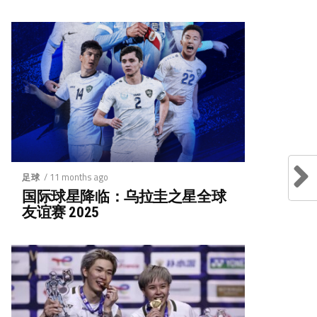
/ 11 months ago
足球
国际球星降临：乌拉圭之星全球
友谊赛 2025