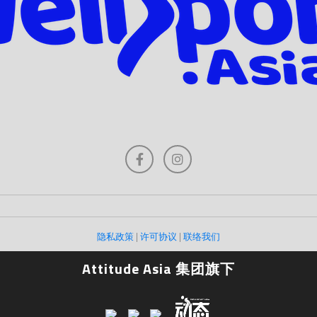
隐私政策
|
许可协议
|
联络我们
Attitude Asia 集团旗下