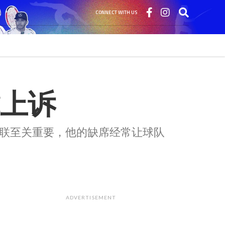
CONNECT WITH US
虎上诉
联至关重要，他的缺席经常让球队
ADVERTISEMENT