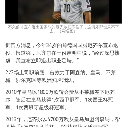
不久前才宣布退出国家队的厄齐尔扛不住了，连俱乐部也呆不下
去。（网络图）
据官方消息，今年34岁的前德国国脚厄齐尔宣布退
役。报道称，厄齐尔在一份声明中说，“经过深思熟
虑，我宣布立即退出职业足坛。”
272场上司职前腰，曾效力于阿森纳、皇马、不莱
梅、沙尔克04等欧洲知名球队。
2010年皇马以1800万欧转会费从不莱梅签下厄齐
尔，随后在皇马获得1次西甲冠军、1次国王杯冠
军、1次西班牙超级杯冠军。
2013年，厄齐尔以4700万欧从皇马加盟阿森纳，帮
助枪手4次夺得足总杯，2次获得社区盾杯冠军。