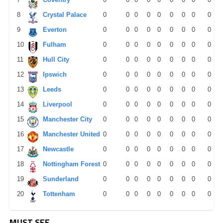
8
Crystal Palace
0
0
0
0
0
0
0
0
0
9
Everton
0
0
0
0
0
0
0
0
0
10
Fulham
0
0
0
0
0
0
0
0
0
11
Hull City
0
0
0
0
0
0
0
0
0
12
Ipswich
0
0
0
0
0
0
0
0
0
13
Leeds
0
0
0
0
0
0
0
0
0
14
Liverpool
0
0
0
0
0
0
0
0
0
15
Manchester City
0
0
0
0
0
0
0
0
0
16
Manchester United
0
0
0
0
0
0
0
0
0
17
Newcastle
0
0
0
0
0
0
0
0
0
18
Nottingham Forest
0
0
0
0
0
0
0
0
0
19
Sunderland
0
0
0
0
0
0
0
0
0
20
Tottenham
0
0
0
0
0
0
0
0
0
MUST SEE