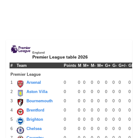
England
Premier League table 2026
#
Team
Points
M
M+
M-
M=
G+
G-
G+/-
GPM
Premier League
1
Arsenal
0
0
0
0
0
0
0
0
0
2
Aston Villa
0
0
0
0
0
0
0
0
0
3
Bournemouth
0
0
0
0
0
0
0
0
0
4
Brentford
0
0
0
0
0
0
0
0
0
5
Brighton
0
0
0
0
0
0
0
0
0
6
Chelsea
0
0
0
0
0
0
0
0
0
7
Coventry
0
0
0
0
0
0
0
0
0