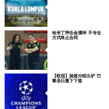
哈米丁抨击金潘坤 不专业
方式终止合同
【欧冠】抽签分组出炉 巴
黎圣日曼下下签