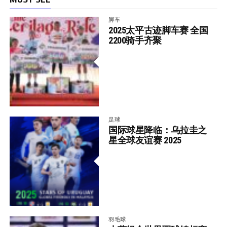
脚车
2025太平古迹脚车赛 全国
2200骑手齐聚
足球
国际球星降临：乌拉圭之
星全球友谊赛 2025
羽毛球