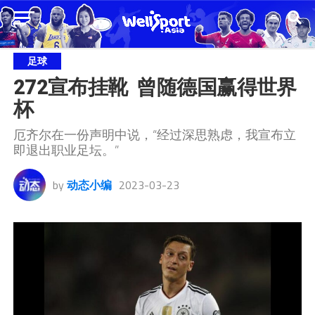
足球
272宣布挂靴  曾随德国赢得世界
杯
厄齐尔在一份声明中说，“经过深思熟虑，我宣布立
即退出职业足坛。”
by
动态小编
2023-03-23