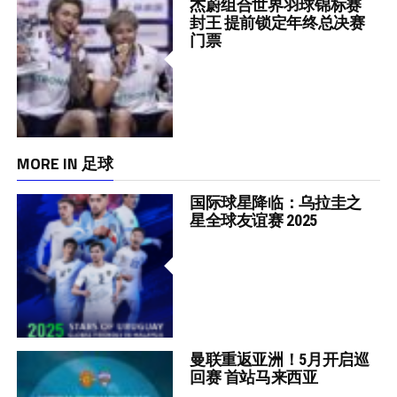
杰蔚组合世界羽球锦标赛
封王 提前锁定年终总决赛
门票
MORE IN 足球
国际球星降临：乌拉圭之
星全球友谊赛 2025
曼联重返亚洲！5月开启巡
回赛 首站马来西亚