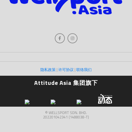
隐私政策
|
许可协议
|
联络我们
Attitude Asia 集团旗下
© WELLSPORT SDN. BHD.
202201042341 (1488038-T)