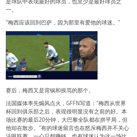
是球队中表现最好的球员，也至少是最好球员之
一。
“梅西应该回到巴萨，因为那里有爱他的球迷。”
赛后，梅西又是背锅和挨骂的那个。
法国媒体率先煽风点火，GFFN写道：“梅西从世界
杯回到俱乐部之后，表现很明显没有之前的好。本
场比赛的最后20分钟，大巴黎全队都在拼平局，但
他却在散步。”有的球迷留言也在怒斥梅西并不关心
法甲联赛，一心只想赚钱。也有球迷认为这一场比