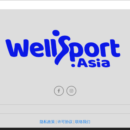
隐私政策
|
许可协议
|
联络我们