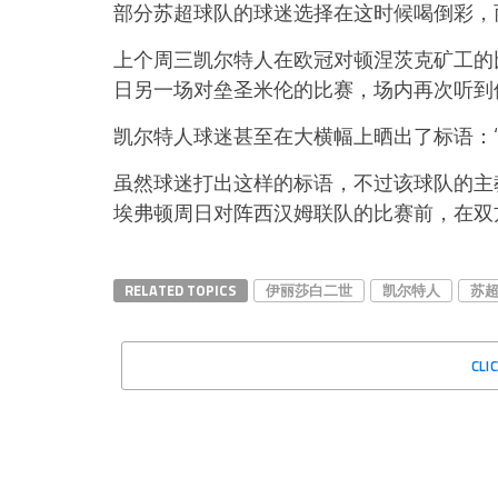
部分苏超球队的球迷选择在这时候喝倒彩，
上个周三凯尔特人在欧冠对顿涅茨克矿工的
日另一场对垒圣米伦的比赛，场内再次听到
凯尔特人球迷甚至在大横幅上晒出了标语：
虽然球迷打出这样的标语，不过该球队的主
埃弗顿周日对阵西汉姆联队的比赛前，在双
RELATED TOPICS
伊丽莎白二世
凯尔特人
苏
CLI