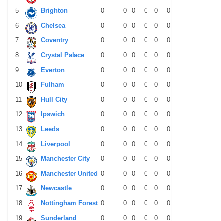
5
Brighton
0
0
0
0
0
0
0
0
0
6
Chelsea
0
0
0
0
0
0
0
0
0
7
Coventry
0
0
0
0
0
0
0
0
0
8
Crystal Palace
0
0
0
0
0
0
0
0
0
9
Everton
0
0
0
0
0
0
0
0
0
10
Fulham
0
0
0
0
0
0
0
0
0
11
Hull City
0
0
0
0
0
0
0
0
0
12
Ipswich
0
0
0
0
0
0
0
0
0
13
Leeds
0
0
0
0
0
0
0
0
0
14
Liverpool
0
0
0
0
0
0
0
0
0
15
Manchester City
0
0
0
0
0
0
0
0
0
16
Manchester United
0
0
0
0
0
0
0
0
0
17
Newcastle
0
0
0
0
0
0
0
0
0
18
Nottingham Forest
0
0
0
0
0
0
0
0
0
19
Sunderland
0
0
0
0
0
0
0
0
0