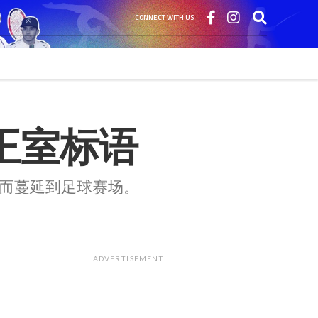
CONNECT WITH US
王室标语
而蔓延到足球赛场。
ADVERTISEMENT