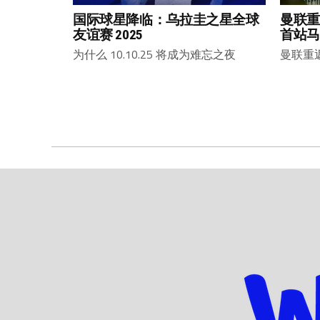
国际球星降临：乌拉圭之星全球
曼联重
友谊赛 2025
首站马
为什么 10.10.25 将成为难忘之夜
曼联重