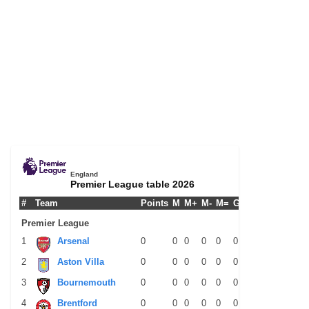
England
Premier League table 2026
#
Team
Points
M
M+
M-
M=
G+
G-
G+/-
GPM
Premier League
1
Arsenal
0
0
0
0
0
0
0
0
0
2
Aston Villa
0
0
0
0
0
0
0
0
0
3
Bournemouth
0
0
0
0
0
0
0
0
0
4
Brentford
0
0
0
0
0
0
0
0
0