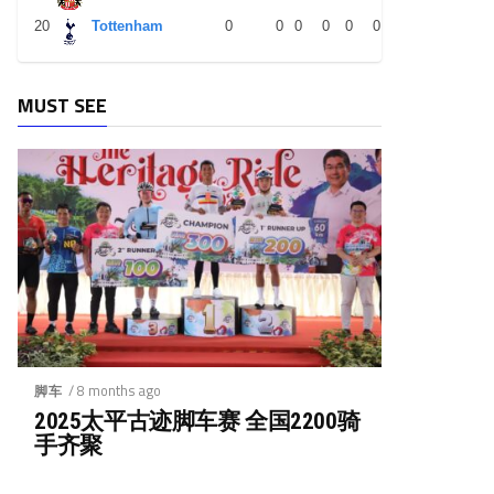
20
Tottenham
0
0
0
0
0
0
0
0
0
MUST SEE
/ 8 months ago
脚车
2025太平古迹脚车赛 全国2200骑
手齐聚