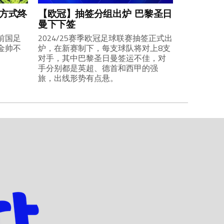
业方式终
【欧冠】抽签分组出炉 巴黎圣日
曼下下签
前国足
2024/25赛季欧冠足球联赛抽签正式出
金帅不
炉，在新赛制下，每支球队将对上8支
对手，其中巴黎圣日曼签运不佳，对
手分别都是英超、德首和西甲的强
旅，出线形势有点悬。