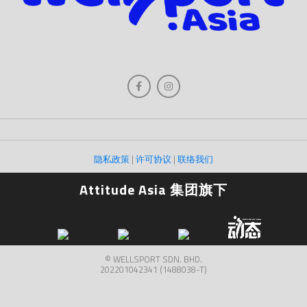
隐私政策
|
许可协议
|
联络我们
Attitude Asia 集团旗下
© WELLSPORT SDN. BHD.
202201042341 (1488038-T)