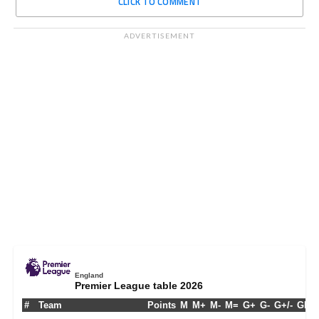
CLICK TO COMMENT
ADVERTISEMENT
England
Premier League table 2026
#
Team
Points
M
M+
M-
M=
G+
G-
G+/-
GPM