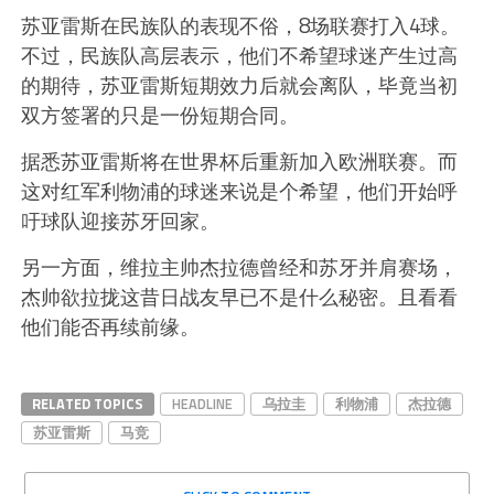
苏亚雷斯在民族队的表现不俗，8场联赛打入4球。
不过，民族队高层表示，他们不希望球迷产生过高
的期待，苏亚雷斯短期效力后就会离队，毕竟当初
双方签署的只是一份短期合同。
据悉苏亚雷斯将在世界杯后重新加入欧洲联赛。而
这对红军利物浦的球迷来说是个希望，他们开始呼
吁球队迎接苏牙回家。
另一方面，维拉主帅杰拉德曾经和苏牙并肩赛场，
杰帅欲拉拢这昔日战友早已不是什么秘密。且看看
他们能否再续前缘。
RELATED TOPICS
HEADLINE
乌拉圭
利物浦
杰拉德
苏亚雷斯
马竞