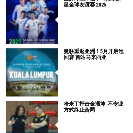
星全球友谊赛 2025
曼联重返亚洲！5月开启巡
回赛 首站马来西亚
哈米丁抨击金潘坤 不专业
方式终止合同