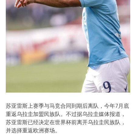
苏亚雷斯上赛季与马竞合同到期后离队，今年7月底
重返乌拉圭加盟民族队。不过据乌拉圭媒体报道，
苏亚雷斯已经决定在世界杯前离开乌拉圭民族队，
并选择重返欧洲赛场。