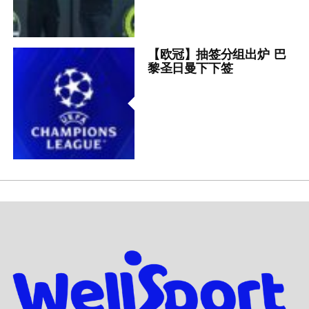
【欧冠】抽签分组出炉 巴
黎圣日曼下下签