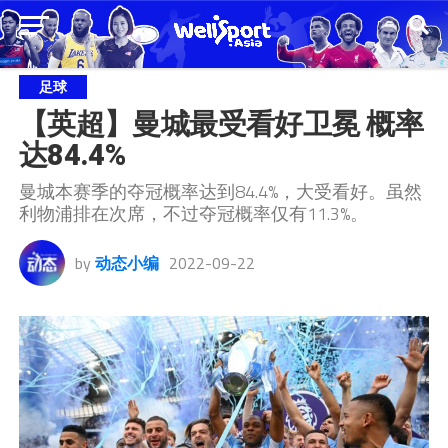
足球
【英超】曼城最受看好卫冕 概率
达84.4%
曼城本赛季的夺冠概率达到84.4%，大受看好。虽然
利物浦排在次席，不过夺冠概率仅有11.3%。
by
动态小编
2022-09-22