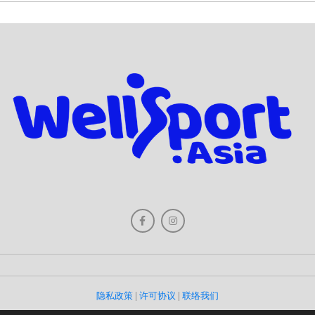
隐私政策
|
许可协议
|
联络我们