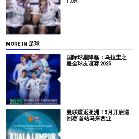
门票
MORE IN 足球
国际球星降临：乌拉圭之
星全球友谊赛 2025
曼联重返亚洲！5月开启巡
回赛 首站马来西亚