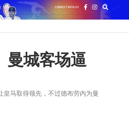
CONNECT WITH US
  曼城客场逼
让皇马取得领先，不过德布劳内为曼