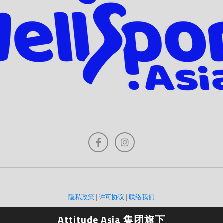
隐私政策
|
许可协议
|
联络我们
Attitude Asia 集团旗下