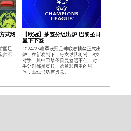
业方式终
【欧冠】抽签分组出炉 巴黎圣日
曼下下签
前国足
2024/25赛季欧冠足球联赛抽签正式出
金帅不
炉，在新赛制下，每支球队将对上8支
对手，其中巴黎圣日曼签运不佳，对
手分别都是英超、德首和西甲的强
旅，出线形势有点悬。