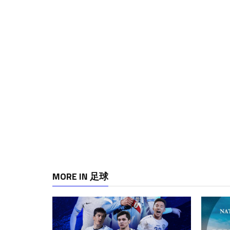
MORE IN 足球