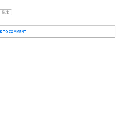
足球
CK TO COMMENT