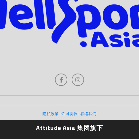
隐私政策
|
许可协议
|
联络我们
Attitude Asia 集团旗下