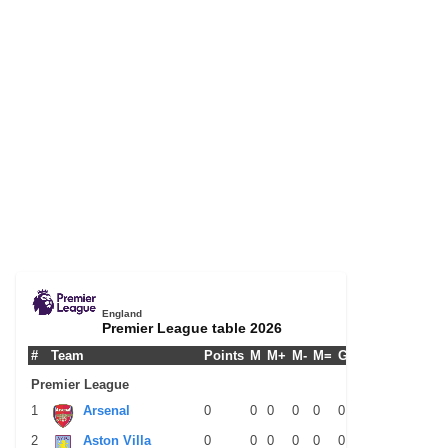
England
Premier League table 2026
#
Team
Points
M
M+
M-
M=
G+
G-
G+/-
GPM
Premier League
1
Arsenal
0
0
0
0
0
0
0
0
0
2
Aston Villa
0
0
0
0
0
0
0
0
0