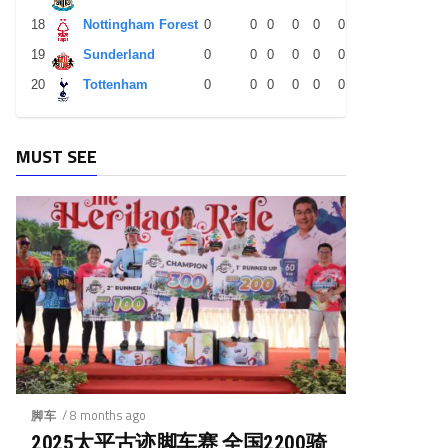
18
Nottingham Forest
0
0
0
0
0
0
0
0
0
19
Sunderland
0
0
0
0
0
0
0
0
0
20
Tottenham
0
0
0
0
0
0
0
0
0
MUST SEE
/ 8 months ago
脚车
2025太平古迹脚车赛 全国2200骑