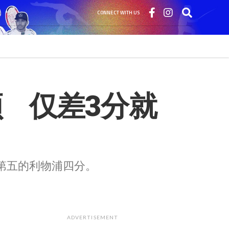
CONNECT WITH US
  仅差3分就
第五的利物浦四分。
ADVERTISEMENT