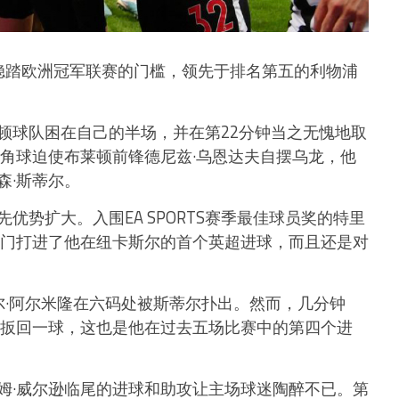
经稳踏欧洲冠军联赛的门槛，领先于排名第五的利物浦
顿球队困在自己的半场，并在第22分钟当之无愧地取
线角球迫使布莱顿前锋德尼兹·乌恩达夫自摆乌龙，他
森·斯蒂尔。
势扩大。入围EA SPORTS赛季最佳球员奖的特里
攻门打进了他在纽卡斯尔的首个英超进球，而且还是对
尔·阿尔米隆在六码处被斯蒂尔扑出。然而，几分钟
球扳回一球，这也是他在过去五场比赛中的第四个进
姆·威尔逊临尾的进球和助攻让主场球迷陶醉不已。第