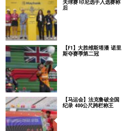
夫球赛 印尼选手入选赛称
后
【F1】大胜维斯塔潘 诺里
斯夺赛季第二冠
【马运会】法克鲁破全国
纪录 400公尺跨栏称王