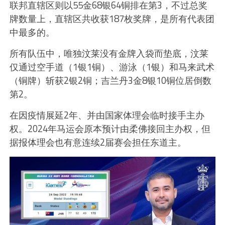
联邦直辖区则以55金68银64铜排在第3，不过总奖
牌数量上，直辖区共收获187枚奖牌，是所有代表团
中最多的。
所有队伍中，唯独汶莱没有金牌入袋而垫底，汶莱
仅通过空手道（1银1铜）、游泳（1银）和马来武术
（铜牌）斩获2银2铜；吉兰丹3金8银10铜位居倒数
第2。
在因疫情展延2年、并由国家体理会临时接手主办
权。2024年马运会原本预计由柔佛接回主办权，但
据报体理会也有意连续2届赛会担任东道主。