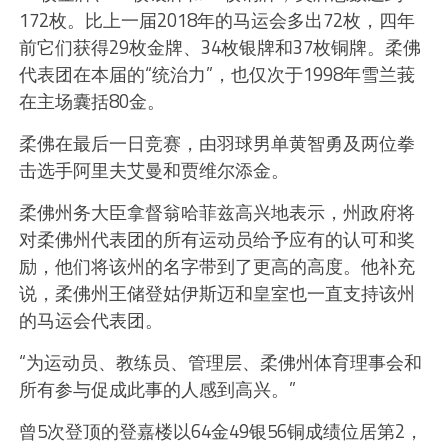
172枚。比上一届2018年的马运会多出72枚，四年
前它们获得29枚金牌、34枚银牌和37枚铜牌。柔佛
代表团在本届的“统治力”，也仅次于1998年雪兰莪
在主场囊括80金。
柔佛在最后一日竞赛，由羽球男单黄智勇及两位拳
击选手阿里夫艾曼和贾维尔添金。
柔佛州务大臣拿督翁哈菲兹高兴地表示，州政府将
对柔佛州代表团的所有运动员给予应有的认可和奖
励，他们将该州的名字带到了更高的高度。他补充
说，柔佛州王储登姑伊斯迈和皇室也一直支持该州
的马运会代表团。
“为运动员、教练员、管理层、柔佛州体育理事会和
所有参与促成此事的人感到高兴。”
曾5次登顶的登嘉楼以64金49银56铜成绩位居第2，