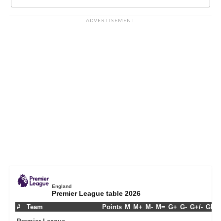
ADVERTISEMENT
England
Premier League table 2026
#
Team
Points
M
M+
M-
M=
G+
G-
G+/-
GPM