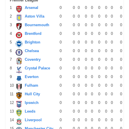
Premier League
1
Arsenal
0
0
0
0
0
0
0
0
0
2
Aston Villa
0
0
0
0
0
0
0
0
0
3
Bournemouth
0
0
0
0
0
0
0
0
0
4
Brentford
0
0
0
0
0
0
0
0
0
5
Brighton
0
0
0
0
0
0
0
0
0
6
Chelsea
0
0
0
0
0
0
0
0
0
7
Coventry
0
0
0
0
0
0
0
0
0
8
Crystal Palace
0
0
0
0
0
0
0
0
0
9
Everton
0
0
0
0
0
0
0
0
0
10
Fulham
0
0
0
0
0
0
0
0
0
11
Hull City
0
0
0
0
0
0
0
0
0
12
Ipswich
0
0
0
0
0
0
0
0
0
13
Leeds
0
0
0
0
0
0
0
0
0
14
Liverpool
0
0
0
0
0
0
0
0
0
15
Manchester City
0
0
0
0
0
0
0
0
0