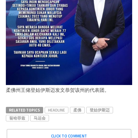
柔佛州王储登姑伊斯迈发文恭贺该州的代表团。
RELATED TOPICS
HEADLINE
柔佛
登姑伊斯迈
翁哈菲兹
马运会
CLICK TO COMMENT