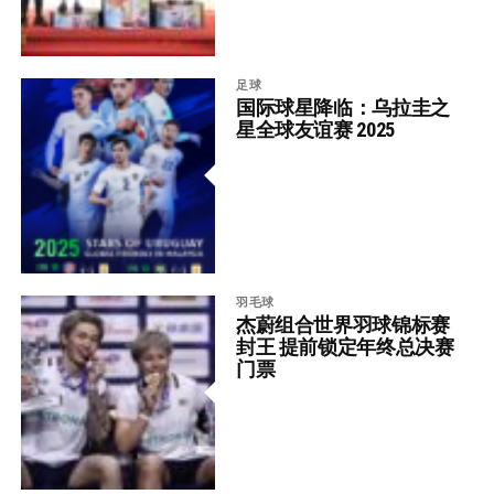
足球
国际球星降临：乌拉圭之
星全球友谊赛 2025
羽毛球
杰蔚组合世界羽球锦标赛
封王 提前锁定年终总决赛
门票