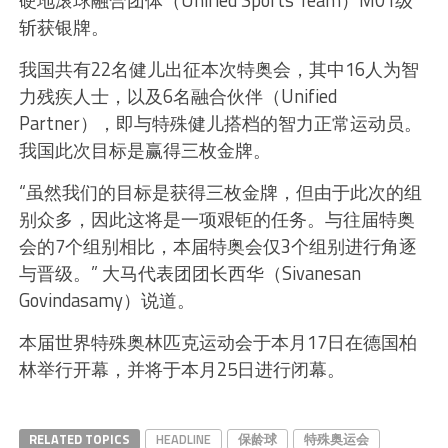
硬地滚球融合团体（Unified Sports Team）M01级
斩获银牌。
我国共有22名健儿出征本次特奥会，其中16人为智
力残疾人士，以及6名融合伙伴（Unified
Partner），即与特殊健儿搭档的智力正常运动员。
我国此次目标是赢得三枚金牌。
“虽然我们的目标是获得三枚金牌，但由于此次的组
别众多，因此这将是一项艰钜的任务。与往届特奥
会的7个组别相比，本届特奥会仅3个组别进行角逐
与晋级。” 大马代表团团长西华（Sivanesan
Govindasamy）说道。
本届世界特殊奥林匹克运动会于本月17日在德国柏
林举行开幕，并将于本月25日进行闭幕。
RELATED TOPICS
HEADLINE
保龄球
特殊奥运会