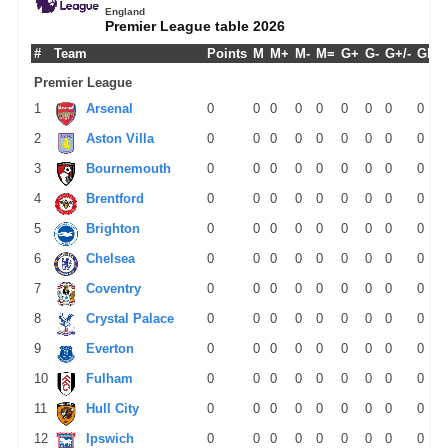
England
Premier League table 2026
#
Team
Points
M
M+
M-
M=
G+
G-
G+/-
GPM
Premier League
1
Arsenal
0
0
0
0
0
0
0
0
0
2
Aston Villa
0
0
0
0
0
0
0
0
0
3
Bournemouth
0
0
0
0
0
0
0
0
0
4
Brentford
0
0
0
0
0
0
0
0
0
5
Brighton
0
0
0
0
0
0
0
0
0
6
Chelsea
0
0
0
0
0
0
0
0
0
7
Coventry
0
0
0
0
0
0
0
0
0
8
Crystal Palace
0
0
0
0
0
0
0
0
0
9
Everton
0
0
0
0
0
0
0
0
0
10
Fulham
0
0
0
0
0
0
0
0
0
11
Hull City
0
0
0
0
0
0
0
0
0
12
Ipswich
0
0
0
0
0
0
0
0
0