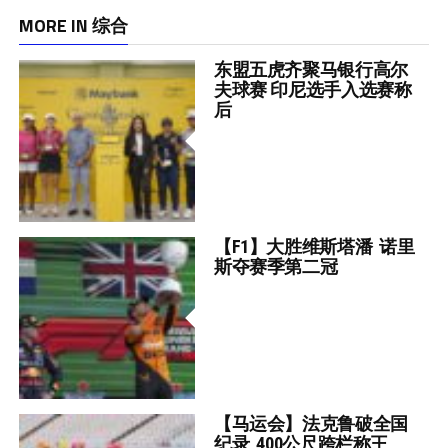
MORE IN 综合
东盟五虎齐聚马银行高尔
夫球赛 印尼选手入选赛称
后
【F1】大胜维斯塔潘 诺里
斯夺赛季第二冠
【马运会】法克鲁破全国
纪录 400公尺跨栏称王