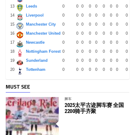
13
Leeds
0
0
0
0
0
0
0
0
0
14
Liverpool
0
0
0
0
0
0
0
0
0
15
Manchester City
0
0
0
0
0
0
0
0
0
16
Manchester United
0
0
0
0
0
0
0
0
0
17
Newcastle
0
0
0
0
0
0
0
0
0
18
Nottingham Forest
0
0
0
0
0
0
0
0
0
19
Sunderland
0
0
0
0
0
0
0
0
0
20
Tottenham
0
0
0
0
0
0
0
0
0
MUST SEE
脚车
2025太平古迹脚车赛 全国
2200骑手齐聚