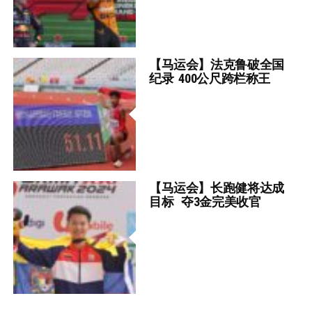
【马运会】法克鲁破全国
纪录 400公尺跨栏称王
【马运会】长跑健将达成
目标 夺3金完美收官