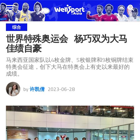
综合
世界特殊奥运会   杨巧双为大马
佳绩自豪
马来西亚国家队以4枚金牌、5枚银牌和9枚铜牌结束
特奥会征途，创下大马在特奥会上有史以来最好的
成绩。
by
许凯倩
2023-06-28