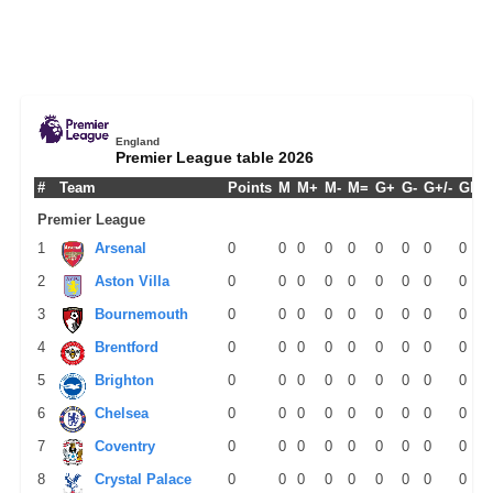
England
Premier League table 2026
#
Team
Points
M
M+
M-
M=
G+
G-
G+/-
GPM
Premier League
1
Arsenal
0
0
0
0
0
0
0
0
0
2
Aston Villa
0
0
0
0
0
0
0
0
0
3
Bournemouth
0
0
0
0
0
0
0
0
0
4
Brentford
0
0
0
0
0
0
0
0
0
5
Brighton
0
0
0
0
0
0
0
0
0
6
Chelsea
0
0
0
0
0
0
0
0
0
7
Coventry
0
0
0
0
0
0
0
0
0
8
Crystal Palace
0
0
0
0
0
0
0
0
0