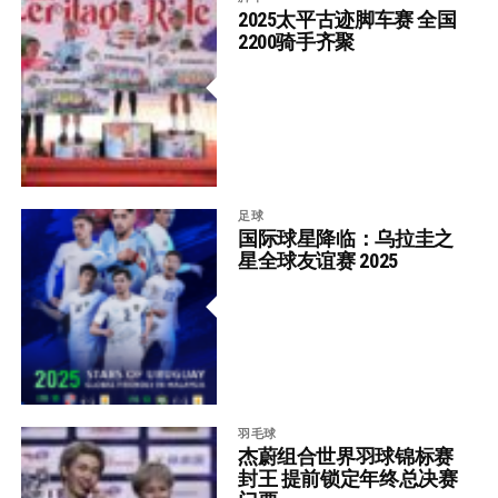
2025太平古迹脚车赛 全国
2200骑手齐聚
足球
国际球星降临：乌拉圭之
星全球友谊赛 2025
羽毛球
杰蔚组合世界羽球锦标赛
封王 提前锁定年终总决赛