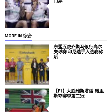
门票
MORE IN 综合
东盟五虎齐聚马银行高尔
夫球赛 印尼选手入选赛称
后
【F1】大胜维斯塔潘 诺里
斯夺赛季第二冠