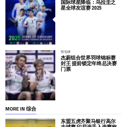
国际球星降临：乌拉圭之
星全球友谊赛 2025
羽毛球
杰蔚组合世界羽球锦标赛
封王 提前锁定年终总决赛
门票
MORE IN 综合
东盟五虎齐聚马银行高尔
夫球赛 印尼选手入选赛称