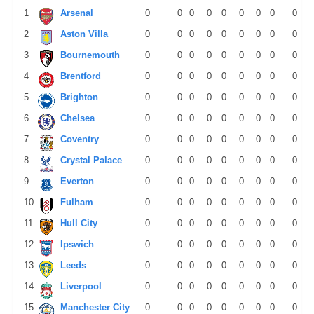
1
Arsenal
0
0
0
0
0
0
0
0
0
2
Aston Villa
0
0
0
0
0
0
0
0
0
3
Bournemouth
0
0
0
0
0
0
0
0
0
4
Brentford
0
0
0
0
0
0
0
0
0
5
Brighton
0
0
0
0
0
0
0
0
0
6
Chelsea
0
0
0
0
0
0
0
0
0
7
Coventry
0
0
0
0
0
0
0
0
0
8
Crystal Palace
0
0
0
0
0
0
0
0
0
9
Everton
0
0
0
0
0
0
0
0
0
10
Fulham
0
0
0
0
0
0
0
0
0
11
Hull City
0
0
0
0
0
0
0
0
0
12
Ipswich
0
0
0
0
0
0
0
0
0
13
Leeds
0
0
0
0
0
0
0
0
0
14
Liverpool
0
0
0
0
0
0
0
0
0
15
Manchester City
0
0
0
0
0
0
0
0
0