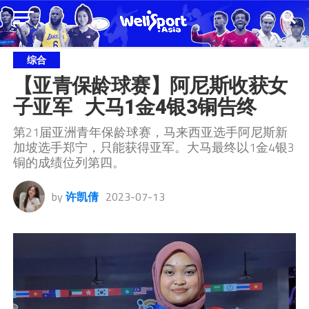
综合
【亚青保龄球赛】阿尼斯收获女
子亚军   大马1金4银3铜告终
第21届亚洲青年保龄球赛，马来西亚选手阿尼斯新
加坡选手郑宁，只能获得亚军。大马最终以1金4银3
铜的成绩位列第四。
by
许凯倩
2023-07-13