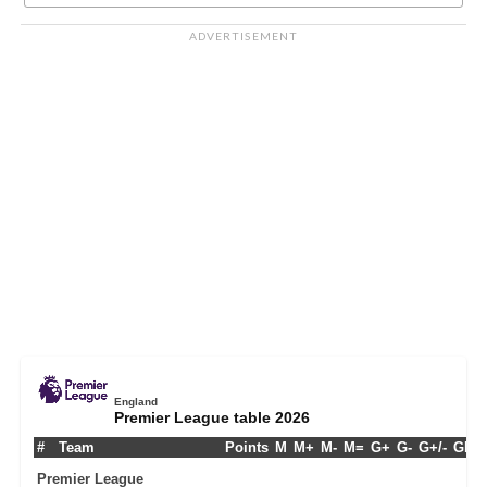
ADVERTISEMENT
England
Premier League table 2026
#
Team
Points
M
M+
M-
M=
G+
G-
G+/-
GPM
Premier League