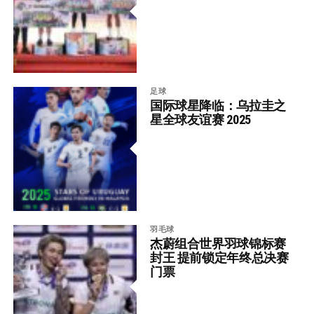
足球
国际球星降临：乌拉圭之
星全球友谊赛 2025
羽毛球
杰蔚组合世界羽球锦标赛
封王 提前锁定年终总决赛
门票