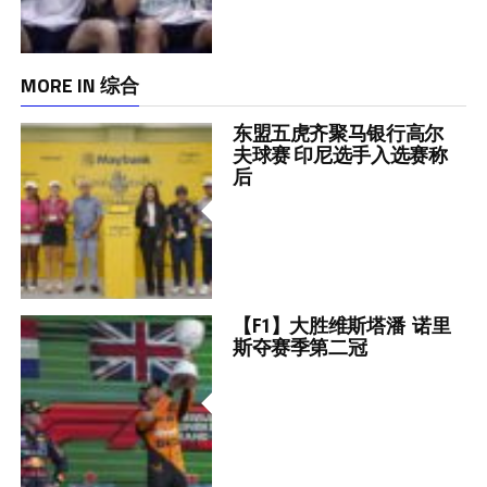
MORE IN 综合
东盟五虎齐聚马银行高尔
夫球赛 印尼选手入选赛称
后
【F1】大胜维斯塔潘 诺里
斯夺赛季第二冠