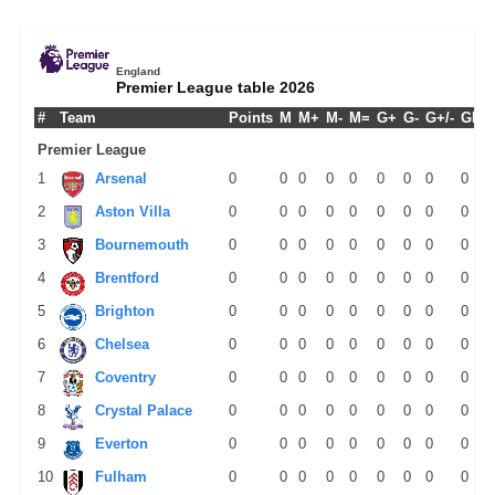
England
Premier League table 2026
#
Team
Points
M
M+
M-
M=
G+
G-
G+/-
GPM
Premier League
1
Arsenal
0
0
0
0
0
0
0
0
0
2
Aston Villa
0
0
0
0
0
0
0
0
0
3
Bournemouth
0
0
0
0
0
0
0
0
0
4
Brentford
0
0
0
0
0
0
0
0
0
5
Brighton
0
0
0
0
0
0
0
0
0
6
Chelsea
0
0
0
0
0
0
0
0
0
7
Coventry
0
0
0
0
0
0
0
0
0
8
Crystal Palace
0
0
0
0
0
0
0
0
0
9
Everton
0
0
0
0
0
0
0
0
0
10
Fulham
0
0
0
0
0
0
0
0
0