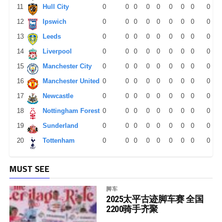
11
Hull City
0
0
0
0
0
0
0
0
0
12
Ipswich
0
0
0
0
0
0
0
0
0
13
Leeds
0
0
0
0
0
0
0
0
0
14
Liverpool
0
0
0
0
0
0
0
0
0
15
Manchester City
0
0
0
0
0
0
0
0
0
16
Manchester United
0
0
0
0
0
0
0
0
0
17
Newcastle
0
0
0
0
0
0
0
0
0
18
Nottingham Forest
0
0
0
0
0
0
0
0
0
19
Sunderland
0
0
0
0
0
0
0
0
0
20
Tottenham
0
0
0
0
0
0
0
0
0
MUST SEE
脚车
2025太平古迹脚车赛 全国
2200骑手齐聚