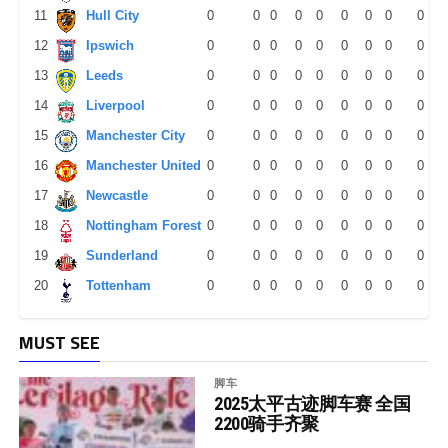
11
Hull City
0
0
0
0
0
0
0
0
0
12
Ipswich
0
0
0
0
0
0
0
0
0
13
Leeds
0
0
0
0
0
0
0
0
0
14
Liverpool
0
0
0
0
0
0
0
0
0
15
Manchester City
0
0
0
0
0
0
0
0
0
16
Manchester United
0
0
0
0
0
0
0
0
0
17
Newcastle
0
0
0
0
0
0
0
0
0
18
Nottingham Forest
0
0
0
0
0
0
0
0
0
19
Sunderland
0
0
0
0
0
0
0
0
0
20
Tottenham
0
0
0
0
0
0
0
0
0
MUST SEE
脚车
2025太平古迹脚车赛 全国
2200骑手齐聚