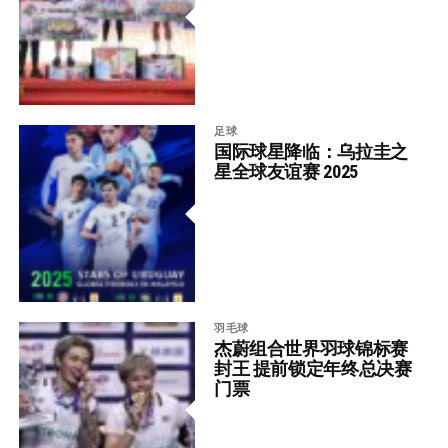
足球
国际球星降临：乌拉圭之
星全球友谊赛 2025
羽毛球
杰蔚组合世界羽球锦标赛
封王 提前锁定年终总决赛
门票