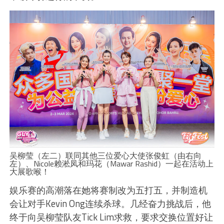
吴柳莹（左二）联同其他三位爱心大使张俊虹（由右向
左）、Nicole赖淞凤和玛花（Mawar Rashid）一起在活动上
大展歌喉！
娱乐赛的高潮落在她将赛制改为五打五，并制造机
会让对手Kevin Ong连续杀球。几经奋力挑战后，他
终于向吴柳莹队友Tick Lim求救，要求交换位置好让