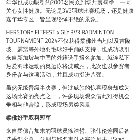
年华也成功吸引约2000名民众到场共襄盛举，一同
关心女性健康。无论是3V3羽球比赛现场，还是健康
嘉年华专区，皆呈现络绎不绝的景象。
HERSTORY FITFEST x GLY 3V3 BADMINTON
TOURNAMENT 2024不仅获得柔佛州当地以及吉隆
坡、霹雳等外地羽毛球好手踊跃支持，也成功吸引
来自新加坡与中国的外籍选手报名参加。就连私下
热爱羽球运动的奥运泳将沈威胜，此次也以参赛者
身份参与这项活动，并且成功挺进八强。
虽然无缘晋级半决赛，但沈威胜的惊喜现身却成为
这场比赛的亮点之一，许多现场观众借此难得机会
争相与他合照，形成现场另类风景。
柔佛好手双料冠军
来自柔佛昔加末的羽球员徐浩哲、张伟伦连同后备
选手邹金甬，分别与邱名惠以及塞哈尼夫（Syed