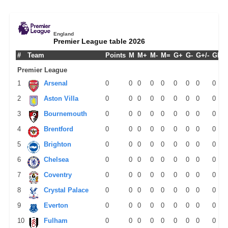
England
Premier League table 2026
#
Team
Points
M
M+
M-
M=
G+
G-
G+/-
GPM
Premier League
1
Arsenal
0
0
0
0
0
0
0
0
0
2
Aston Villa
0
0
0
0
0
0
0
0
0
3
Bournemouth
0
0
0
0
0
0
0
0
0
4
Brentford
0
0
0
0
0
0
0
0
0
5
Brighton
0
0
0
0
0
0
0
0
0
6
Chelsea
0
0
0
0
0
0
0
0
0
7
Coventry
0
0
0
0
0
0
0
0
0
8
Crystal Palace
0
0
0
0
0
0
0
0
0
9
Everton
0
0
0
0
0
0
0
0
0
10
Fulham
0
0
0
0
0
0
0
0
0