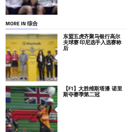
MORE IN 综合
东盟五虎齐聚马银行高尔
夫球赛 印尼选手入选赛称
后
【F1】大胜维斯塔潘 诺里
斯夺赛季第二冠