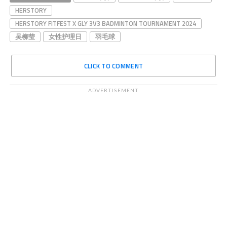
HERSTORY
HERSTORY FITFEST X GLY 3V3 BADMINTON TOURNAMENT 2024
吴柳莹
女性护理日
羽毛球
CLICK TO COMMENT
ADVERTISEMENT