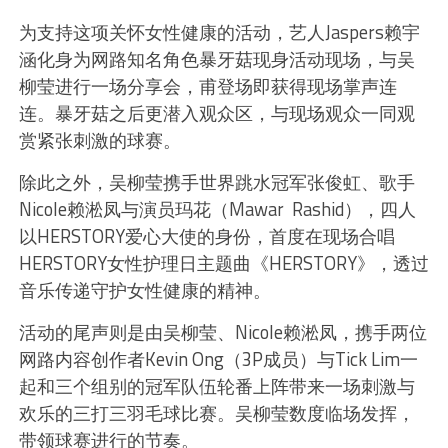
为支持这项关怀女性健康的活动，艺人Jaspers赖宇
涵化身为网路知名角色暴牙菇现身活动现场，与吴
柳莹进行一场分享会，甫登场即获得现场掌声连
连。暴牙菇之后更潜入观众区，与现场观众一同观
赏紧张刺激的球赛。
除此之外，吴柳莹携手世界跳水冠军张俊虹、歌手
Nicole赖淞凤与演员玛花（Mawar Rashid），四人
以HERSTORY爱心大使的身份，首度在现场合唱
HERSTORY女性护理日主题曲《HERSTORY》，透过
音乐传递守护女性健康的精神。
活动的尾声则是由吴柳莹、Nicole赖淞凤，携手两位
网路内容创作者Kevin Ong（3P成员）与Tick Lim一
起和三个组别的冠军队伍轮番上阵带来一场刺激与
欢乐的三打三羽毛球比赛。吴柳莹数度临场发挥，
带领球赛进行的节奏。