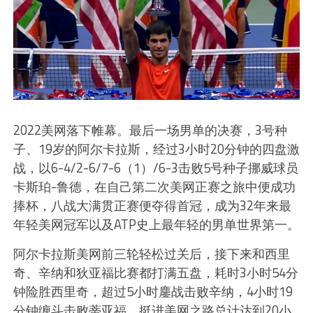
2022美网落下帷幕。最后一场男单的决赛，3号种
子、19岁的阿尔卡拉斯，经过3小时20分钟的四盘激
战，以6-4/2-6/7-6（1）/6-3击败5号种子挪威球员
卡斯珀-鲁德，在自己第二次美网正赛之旅中便成功
捧杯，八战大满贯正赛便夺得首冠，成为32年来最
年轻美网冠军以及ATP史上最年轻的男单世界第一。
阿尔卡拉斯美网前三轮轻松过关后，接下来和西里
奇、辛纳和狄亚福比赛都打满五盘，耗时3小时54分
钟险胜西里奇，超过5小时鏖战击败辛纳，4小时19
分钟缠斗击败蒂亚福，挺进美网之路总计达到20小