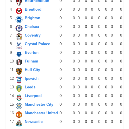
3
Bournemouth
0
0
0
0
0
0
0
0
0
4
Brentford
0
0
0
0
0
0
0
0
0
5
Brighton
0
0
0
0
0
0
0
0
0
6
Chelsea
0
0
0
0
0
0
0
0
0
7
Coventry
0
0
0
0
0
0
0
0
0
8
Crystal Palace
0
0
0
0
0
0
0
0
0
9
Everton
0
0
0
0
0
0
0
0
0
10
Fulham
0
0
0
0
0
0
0
0
0
11
Hull City
0
0
0
0
0
0
0
0
0
12
Ipswich
0
0
0
0
0
0
0
0
0
13
Leeds
0
0
0
0
0
0
0
0
0
14
Liverpool
0
0
0
0
0
0
0
0
0
15
Manchester City
0
0
0
0
0
0
0
0
0
16
Manchester United
0
0
0
0
0
0
0
0
0
17
Newcastle
0
0
0
0
0
0
0
0
0