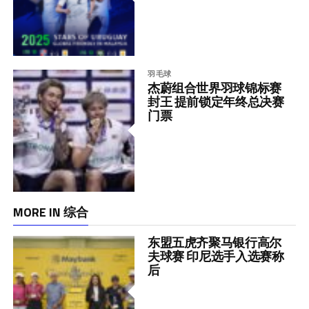
羽毛球
杰蔚组合世界羽球锦标赛
封王 提前锁定年终总决赛
门票
MORE IN 综合
东盟五虎齐聚马银行高尔
夫球赛 印尼选手入选赛称
后