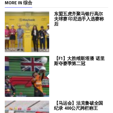
MORE IN 综合
东盟五虎齐聚马银行高尔
夫球赛 印尼选手入选赛称
后
【F1】大胜维斯塔潘 诺里
斯夺赛季第二冠
【马运会】法克鲁破全国
纪录 400公尺跨栏称王