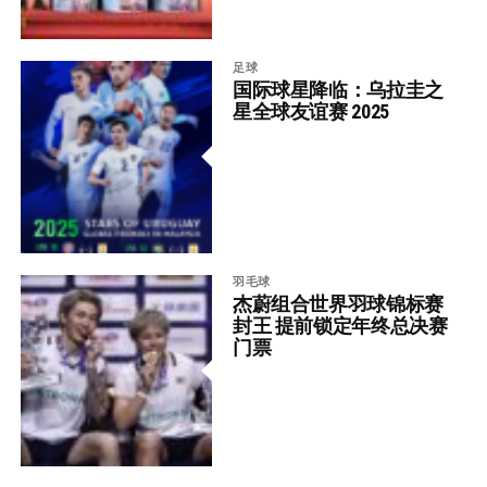
足球
国际球星降临：乌拉圭之
星全球友谊赛 2025
羽毛球
杰蔚组合世界羽球锦标赛
封王 提前锁定年终总决赛
门票