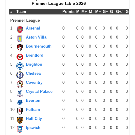
Premier League table 2026
#
Team
Points
M
M+
M-
M=
G+
G-
G+/-
GPM
Premier League
1
Arsenal
0
0
0
0
0
0
0
0
0
2
Aston Villa
0
0
0
0
0
0
0
0
0
3
Bournemouth
0
0
0
0
0
0
0
0
0
4
Brentford
0
0
0
0
0
0
0
0
0
5
Brighton
0
0
0
0
0
0
0
0
0
6
Chelsea
0
0
0
0
0
0
0
0
0
7
Coventry
0
0
0
0
0
0
0
0
0
8
Crystal Palace
0
0
0
0
0
0
0
0
0
9
Everton
0
0
0
0
0
0
0
0
0
10
Fulham
0
0
0
0
0
0
0
0
0
11
Hull City
0
0
0
0
0
0
0
0
0
12
Ipswich
0
0
0
0
0
0
0
0
0