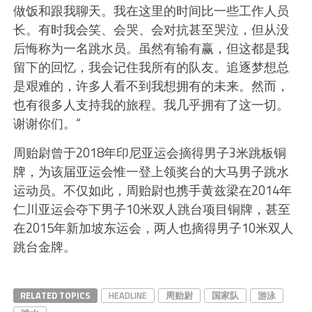
做饭和跟我聊天。我在这里的时间比一些工作人员
长。有时我会笑、会哭、会对抗甚至哭泣，但从没
后悔称为一名跳水员。虽然有输有赢，但这都是我
留下的回忆，我会记住我所有的队友。追逐梦想总
是艰难的，许多人看不到我想拥有的未来。然而，
也有很多人支持我的旅程。我几乎拥有了这一切。
谢谢你们。“
周贻尉曾于2018年印尼亚运会摘得男子3米跳板铜
牌，为该届亚运会惟一登上领奖台的大马男子跳水
运动员。不仅如此，周贻尉也携手黄兹梁在2014年
仁川亚运会夺下男子10米双人跳台项目铜牌，甚至
在2015年新加坡东运会，两人也摘得男子10米双人
跳台金牌。
RELATED TOPICS
HEADLINE
周贻尉
国家队
游泳