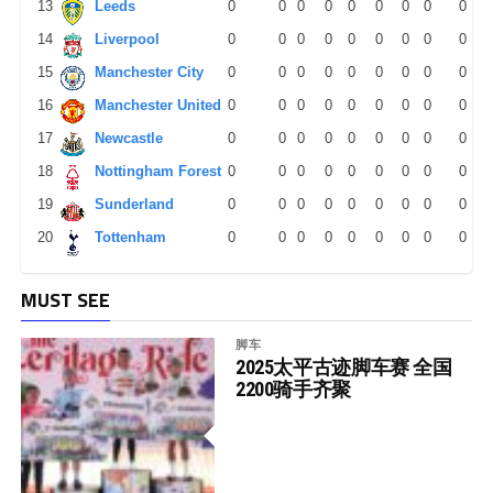
13
Leeds
0
0
0
0
0
0
0
0
0
14
Liverpool
0
0
0
0
0
0
0
0
0
15
Manchester City
0
0
0
0
0
0
0
0
0
16
Manchester United
0
0
0
0
0
0
0
0
0
17
Newcastle
0
0
0
0
0
0
0
0
0
18
Nottingham Forest
0
0
0
0
0
0
0
0
0
19
Sunderland
0
0
0
0
0
0
0
0
0
20
Tottenham
0
0
0
0
0
0
0
0
0
MUST SEE
脚车
2025太平古迹脚车赛 全国
2200骑手齐聚