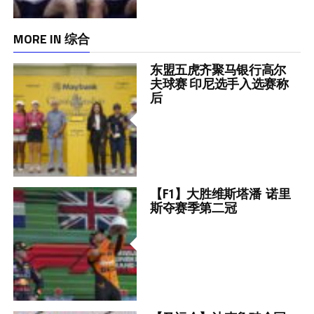
MORE IN 综合
东盟五虎齐聚马银行高尔
夫球赛 印尼选手入选赛称
后
【F1】大胜维斯塔潘 诺里
斯夺赛季第二冠