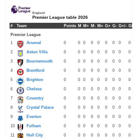
England
Premier League table 2026
#
Team
Points
M
M+
M-
M=
G+
G-
G+/-
GPM
Premier League
1
Arsenal
0
0
0
0
0
0
0
0
0
2
Aston Villa
0
0
0
0
0
0
0
0
0
3
Bournemouth
0
0
0
0
0
0
0
0
0
4
Brentford
0
0
0
0
0
0
0
0
0
5
Brighton
0
0
0
0
0
0
0
0
0
6
Chelsea
0
0
0
0
0
0
0
0
0
7
Coventry
0
0
0
0
0
0
0
0
0
8
Crystal Palace
0
0
0
0
0
0
0
0
0
9
Everton
0
0
0
0
0
0
0
0
0
10
Fulham
0
0
0
0
0
0
0
0
0
11
Hull City
0
0
0
0
0
0
0
0
0