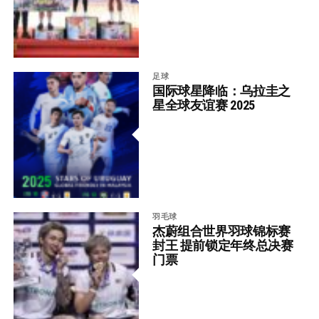
足球
国际球星降临：乌拉圭之
星全球友谊赛 2025
羽毛球
杰蔚组合世界羽球锦标赛
封王 提前锁定年终总决赛
门票