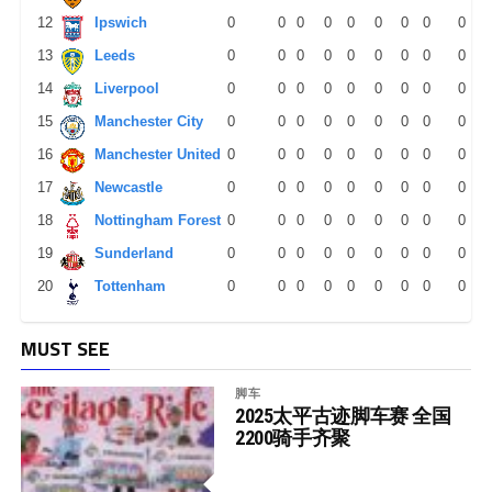
12
Ipswich
0
0
0
0
0
0
0
0
0
13
Leeds
0
0
0
0
0
0
0
0
0
14
Liverpool
0
0
0
0
0
0
0
0
0
15
Manchester City
0
0
0
0
0
0
0
0
0
16
Manchester United
0
0
0
0
0
0
0
0
0
17
Newcastle
0
0
0
0
0
0
0
0
0
18
Nottingham Forest
0
0
0
0
0
0
0
0
0
19
Sunderland
0
0
0
0
0
0
0
0
0
20
Tottenham
0
0
0
0
0
0
0
0
0
MUST SEE
脚车
2025太平古迹脚车赛 全国
2200骑手齐聚