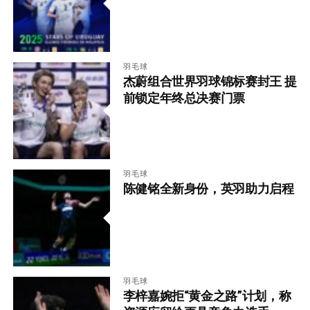
羽毛球
杰蔚组合世界羽球锦标赛封王 提
前锁定年终总决赛门票
羽毛球
陈健铭全新身份，英羽助力启程
羽毛球
李梓嘉婉拒“黄金之路”计划，称