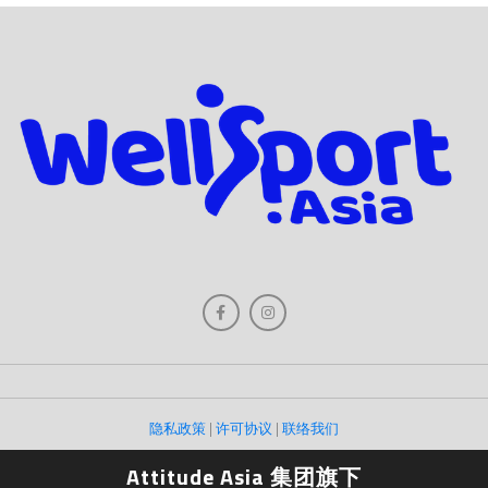
隐私政策
|
许可协议
|
联络我们
Attitude Asia 集团旗下