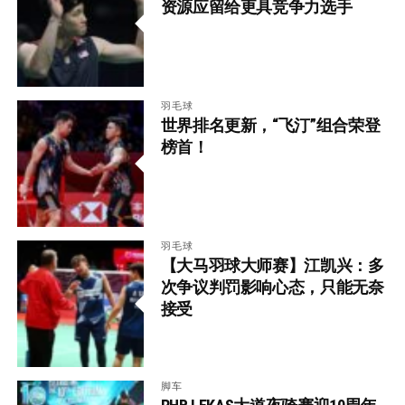
资源应留给更具竞争力选手
羽毛球
世界排名更新，“飞汀”组合荣登
榜首！
羽毛球
【大马羽球大师赛】江凯兴：多
次争议判罚影响心态，只能无奈
接受
脚车