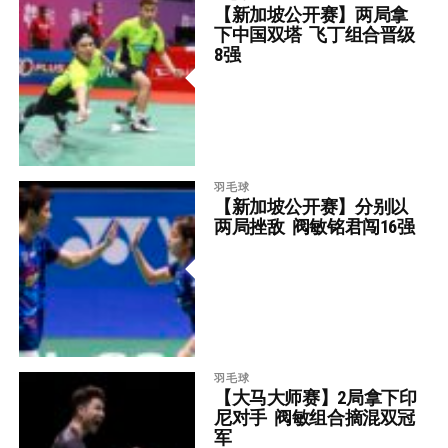
【新加坡公开赛】两局拿
下中国双塔 飞丁组合晋级
8强
羽毛球
【新加坡公开赛】分别以
两局挫敌 阀敏铭君闯16强
羽毛球
【大马大师赛】2局拿下印
尼对手 阀敏组合摘混双冠
军