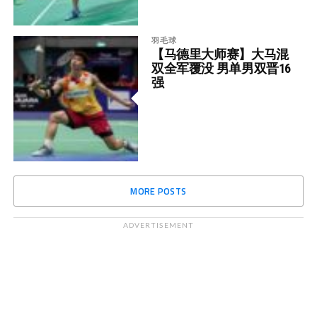
羽毛球
【马德里大师赛】大马混
双全军覆没 男单男双晋16
强
MORE POSTS
ADVERTISEMENT