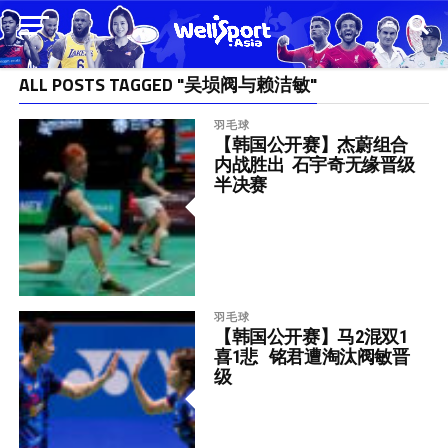
ALL POSTS TAGGED "吴埙阀与赖洁敏"
羽毛球
【韩国公开赛】杰蔚组合
内战胜出 石宇奇无缘晋级
半决赛
羽毛球
【韩国公开赛】马2混双1
喜1悲 铭君遭淘汰阀敏晋
级