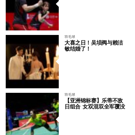
羽毛球
大喜之日！吴埙阀与赖洁
敏结婚了！
羽毛球
【亚洲锦标赛】乐蒂不敌
日组合 女双混双全军覆没