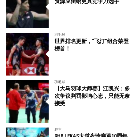
资源应留给更具竞争力选手
羽毛球
世界排名更新，“飞汀”组合荣登
榜首！
羽毛球
【大马羽球大师赛】江凯兴：多
次争议判罚影响心态，只能无奈
接受
脚车
RHB LEKAS大道夜骑赛迎10周年