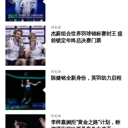
羽毛球
杰蔚组合世界羽球锦标赛封王 提
前锁定年终总决赛门票
羽毛球
陈健铭全新身份，英羽助力启程
羽毛球
李梓嘉婉拒“黄金之路”计划，称