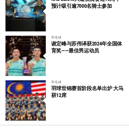
预计吸引逾7000名骑士参加
羽毛球
谢定峰与苏伟译获2024年全国体
育奖——最佳男运动员
羽毛球
羽球世锦赛首阶段名单出炉 大马
获12席