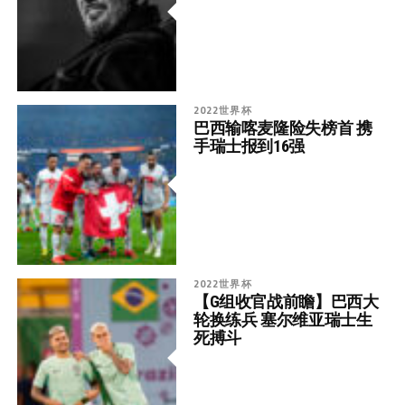
2022世界杯
巴西输喀麦隆险失榜首 携
手瑞士报到16强
2022世界杯
【G组收官战前瞻】巴西大
轮换练兵 塞尔维亚瑞士生
死搏斗