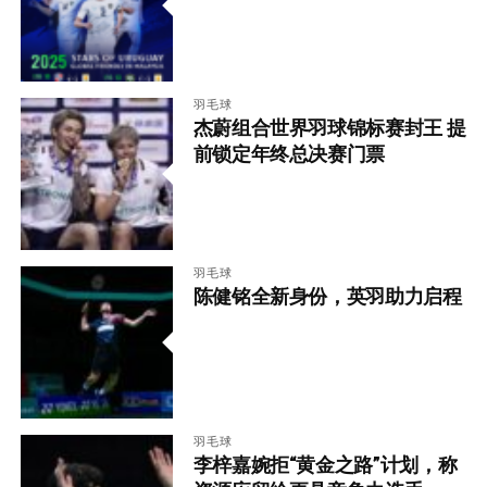
羽毛球
杰蔚组合世界羽球锦标赛封王 提
前锁定年终总决赛门票
羽毛球
陈健铭全新身份，英羽助力启程
羽毛球
李梓嘉婉拒“黄金之路”计划，称