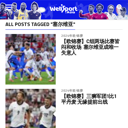
ALL POSTS TAGGED "塞尔维亚"
2024年欧锦赛
【欧锦赛】C组两场比赛皆
闷和收场 塞尔维亚成唯一
失意人
2024年欧锦赛
【欧锦赛】三狮军团1比1
平丹麦 无缘提前出线