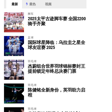
最新
最热
视频
脚车
2025太平古迹脚车赛 全国2200
骑手齐聚
足球
国际球星降临：乌拉圭之星全
球友谊赛 2025
羽毛球
杰蔚组合世界羽球锦标赛封王
提前锁定年终总决赛门票
羽毛球
陈健铭全新身份，英羽助力启
程
羽毛球