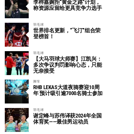
李梓嘉婉拒“黄金之路”计划，
称资源应留给更具竞争力选手
羽毛球
世界排名更新，“飞汀”组合荣
登榜首！
羽毛球
【大马羽球大师赛】江凯兴：
多次争议判罚影响心态，只能
无奈接受
脚车
RHB LEKAS大道夜骑赛迎10周
年 预计吸引逾7000名骑士参加
羽毛球
谢定峰与苏伟译获2024年全国
体育奖——最佳男运动员