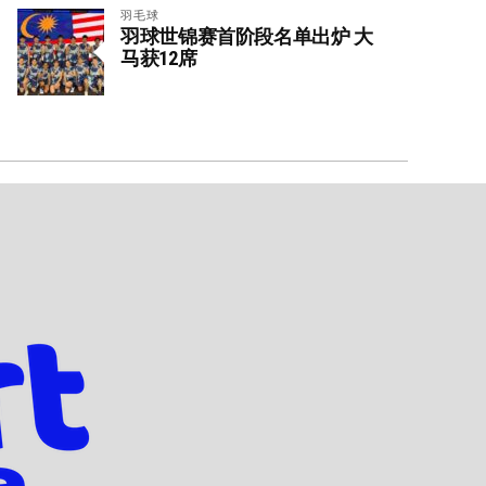
羽毛球
羽球世锦赛首阶段名单出炉 大
马获12席