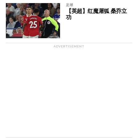
足球
【英超】红魔屠狐 桑乔立
功
ADVERTISEMENT