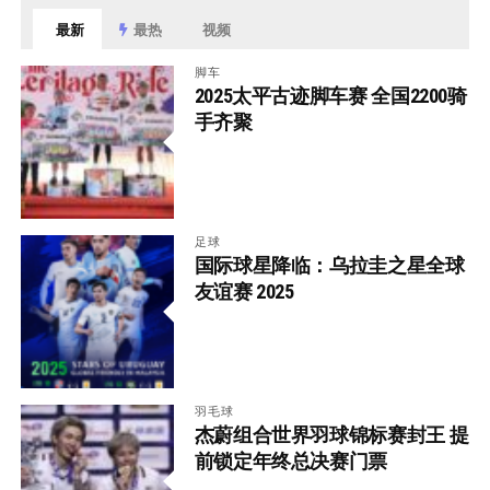
最新
最热
视频
脚车
2025太平古迹脚车赛 全国2200骑
手齐聚
足球
国际球星降临：乌拉圭之星全球
友谊赛 2025
羽毛球
杰蔚组合世界羽球锦标赛封王 提
前锁定年终总决赛门票