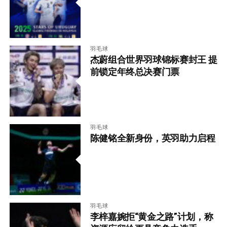
羽毛球
杰蔚组合世界羽球锦标赛封王 提
前锁定年终总决赛门票
羽毛球
陈健铭全新身份，英羽助力启程
羽毛球
李梓嘉婉拒“黄金之路”计划，称