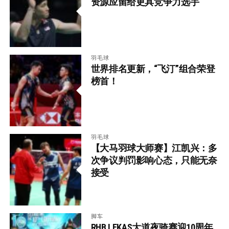
资源应留给更具竞争力选手
羽毛球
世界排名更新，“飞汀”组合荣登
榜首！
羽毛球
【大马羽球大师赛】江凯兴：多
次争议判罚影响心态，只能无奈
接受
脚车
RHB LEKAS大道夜骑赛迎10周年