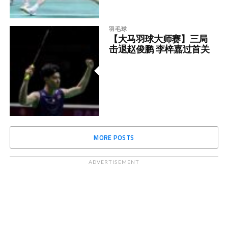
羽毛球
【大马羽球大师赛】三局
击退赵俊鹏 李梓嘉过首关
MORE POSTS
ADVERTISEMENT