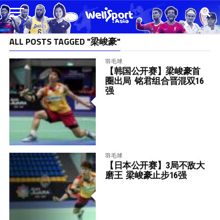
ALL POSTS TAGGED "梁峻豪"
羽毛球
【韩国公开赛】梁峻豪首
圈出局 铭君组合晋混双16
强
羽毛球
【日本公开赛】3局不敌大
磨王 梁峻豪止步16强