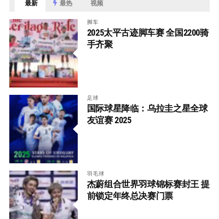
最新
最热
视频
脚车
2025太平古迹脚车赛 全国2200骑
手齐聚
足球
国际球星降临：乌拉圭之星全球
友谊赛 2025
羽毛球
杰蔚组合世界羽球锦标赛封王 提
前锁定年终总决赛门票