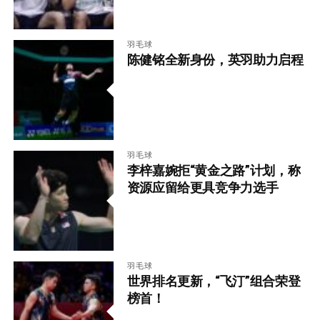
羽毛球
陈健铭全新身份，英羽助力启程
羽毛球
李梓嘉婉拒“黄金之路”计划，称
资源应留给更具竞争力选手
羽毛球
世界排名更新，“飞汀”组合荣登
榜首！