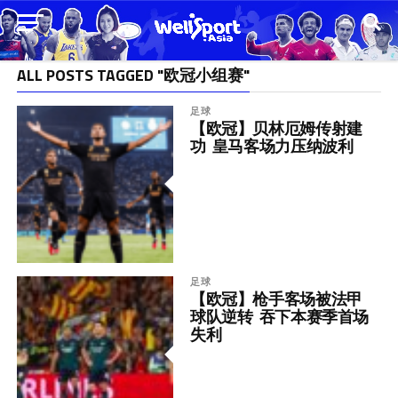
ALL POSTS TAGGED "欧冠小组赛"
足球
【欧冠】贝林厄姆传射建
功 皇马客场力压纳波利
足球
【欧冠】枪手客场被法甲
球队逆转 吞下本赛季首场
失利